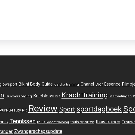
Filmpj
Bikini Body Guide
Chanel
Essence
Dior
glowsport
cardio training
Krachttraining
en
Knieblessure
Huidverzorging
Mamadingen
Review
Sp
sportdagboek
Sport
Pure Beauty PR
Tennissen
nnis
thuis trainen
thuis sporten
Trouw
thuis krachttraining
Zwangerschapsupdate
anger