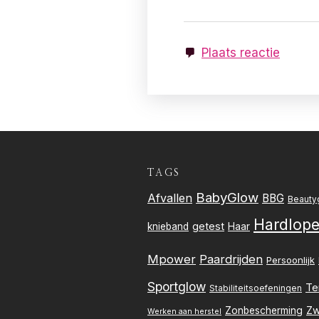
Plaats reactie
TAGS
BabyGlow
Afvallen
BBG
Beauty
Hardlop
getest
knieband
Haar
Mpower
Paardrijden
Persoonlijk
Sportglow
Te
Stabiliteitsoefeningen
Zw
Zonbescherming
Werken aan herstel