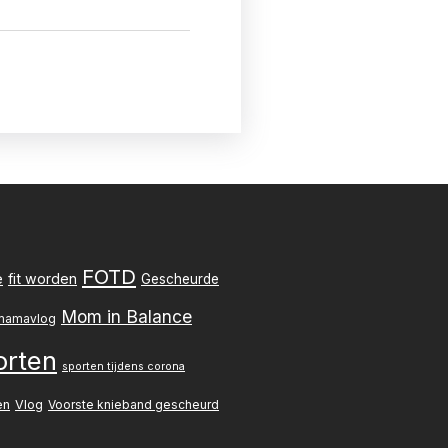
FOTD
e
fit worden
Gescheurde
Mom in Balance
mamavlog
orten
sporten tijdens corona
en
Vlog
Voorste knieband gescheurd