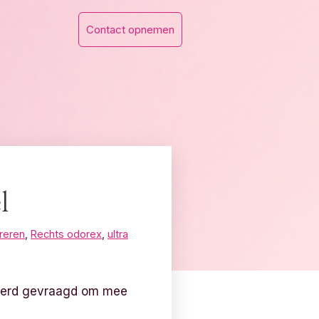
Contact opnemen
l
reren
,
Rechts odorex
,
ultra
k werd gevraagd om mee