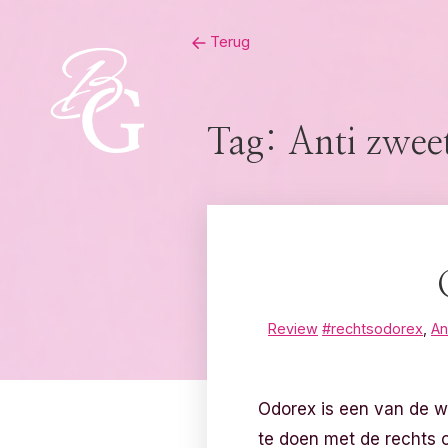
Skip
Terug
to
content
Tag:
Anti zwee
Review
#rechtsodorex
,
An
Odorex is een van de we
te doen met de rechts o