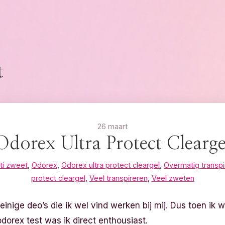
t
26 maart
Odorex Ultra Protect Clearge
ti zweet
,
Odorex
,
Odorex ultra protect cleargel
,
Overmatig transpi
protect cleargel
,
Veel transpireren
,
Veel zweten
inige deo’s die ik wel vind werken bij mij. Dus toen i
dorex test was ik direct enthousiast.