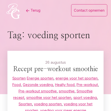
Skip
Terug
Contact opnemen
to
content
Tag:
voeding sporten
26 augustus
Recept pre-workout smoothie
Sporten
Energie sporten
,
energie voor het sporten
,
Food
,
Gezonde voeding
,
Healty food
,
Pre-workout
,
Pre-workout smoothie
,
smoothie
,
Smoothie
recept
,
smoothie voor het sporten
,
sport voeding
,
Sporten
,
voeding sporten
,
voeding voor het
sporten
,
voeding voor meer energie