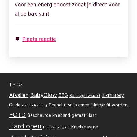
voor een energieboost zodat je direct voor
al de bak kunt.
Plaats reactie
TAGS
BabyGlow
Afvallen
BBG
Bikini Body
Beautyglowsport
Filmpje
fit worden
Guide
Chanel
Essence
Dior
cardio training
FOTD
getest
Gescheurde knieband
Haar
Hardlopen
Knieblessure
Huidverzorging