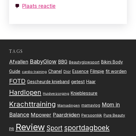
Plaats reactie
TAGS
BabyGlow
Afvallen
BBG
Bikini Body
Beautyglowsport
Filmpje
fit worden
Guide
Chanel
Essence
Dior
cardio training
FOTD
getest
Gescheurde knieband
Haar
Hardlopen
Knieblessure
Huidverzorging
Krachttraining
Mom in
mamavlog
Mamadingen
Balance
Mpower
Paardrijden
Persoonlijk
Pure Beauty
Review
sportdagboek
Sport
PR