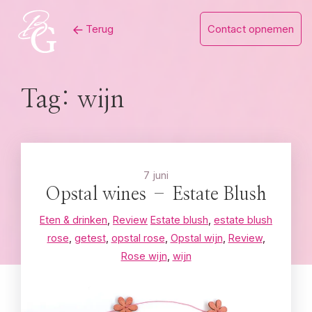
Skip
Terug
Contact opnemen
to
content
Tag:
wijn
7 juni
Opstal wines – Estate Blush
Eten & drinken
,
Review
Estate blush
,
estate blush
rose
,
getest
,
opstal rose
,
Opstal wijn
,
Review
,
Rose wijn
,
wijn