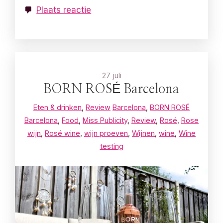
Plaats reactie
27 juli
BORN ROSÉ Barcelona
Eten & drinken
,
Review
Barcelona
,
BORN ROSÉ
Barcelona
,
Food
,
Miss Publicity
,
Review
,
Rosé
,
Rose
wijn
,
Rosé wine
,
wijn proeven
,
Wijnen
,
wine
,
Wine
testing