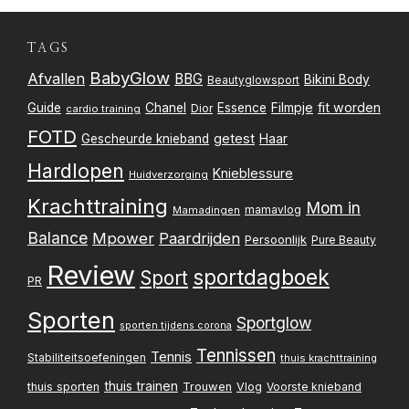
TAGS
BabyGlow
Afvallen
BBG
Bikini Body
Beautyglowsport
Filmpje
fit worden
Guide
Chanel
Essence
Dior
cardio training
FOTD
getest
Gescheurde knieband
Haar
Hardlopen
Knieblessure
Huidverzorging
Krachttraining
Mom in
mamavlog
Mamadingen
Balance
Mpower
Paardrijden
Persoonlijk
Pure Beauty
Review
sportdagboek
Sport
PR
Sporten
Sportglow
sporten tijdens corona
Tennissen
Tennis
Stabiliteitsoefeningen
thuis krachttraining
thuis trainen
thuis sporten
Trouwen
Vlog
Voorste knieband