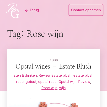
Skip
Terug
Contact opnemen
to
content
Tag:
Rose wijn
7 juni
Opstal wines – Estate Blush
Eten & drinken
,
Review
Estate blush
,
estate blush
rose
,
getest
,
opstal rose
,
Opstal wijn
,
Review
,
Rose wijn
,
wijn