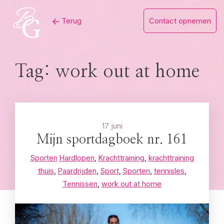
Skip
Terug
Contact opnemen
to
content
Tag:
work out at home
17 juni
Mijn sportdagboek nr. 161
Sporten
Hardlopen
,
Krachttraining
,
krachttraining
thuis
,
Paardrijden
,
Sport
,
Sporten
,
tennisles
,
Tennissen
,
work out at home