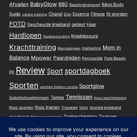
BabyGlow
Afvallen
BBG
Bikini Body
Beautyglowsport
Filmpje
fit worden
Guide
Chanel
Essence
Dior
cardio training
FOTD
getest
Gescheurde knieband
Haar
Hardlopen
Knieblessure
Huidverzorging
Krachttraining
Mom in
mamavlog
Mamadingen
Balance
Mpower
Paardrijden
Persoonlijk
Pure Beauty
Review
sportdagboek
Sport
PR
Sporten
Sportglow
sporten tijdens corona
Tennissen
Tennis
Stabiliteitsoefeningen
thuis krachttraining
thuis trainen
thuis sporten
Trouwen
Vlog
Voorste knieband
Zwanger
Zonbescherming
gescheurd
Werken aan herstel
Zwangerschapsupdate