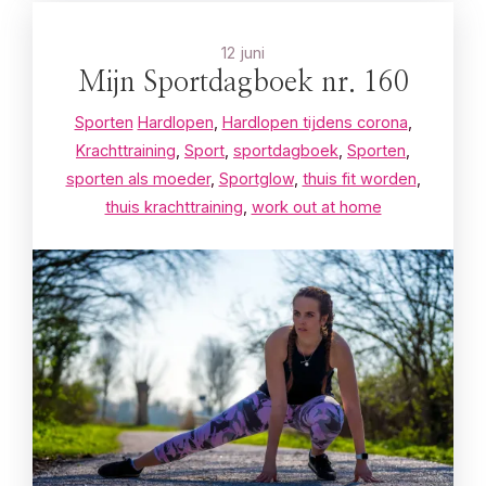
12 juni
Mijn Sportdagboek nr. 160
Sporten
Hardlopen
,
Hardlopen tijdens corona
,
Krachttraining
,
Sport
,
sportdagboek
,
Sporten
,
sporten als moeder
,
Sportglow
,
thuis fit worden
,
thuis krachttraining
,
work out at home