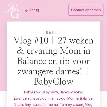
Skip
Terug
Contact opnemen
to
content
5 februari
Vlog #10 | 27 weken
& ervaring Mom in
Balance en tip voor
zwangere dames! |
BabyGlow
BabyGlow
BabyGlow
,
BabyGlowvlog
Zwangerschapsvlog
,
mamavlog
,
Mom in Balance
,
Rituals tiny rituals for mama
,
Tummy cream
,
Vlog
,