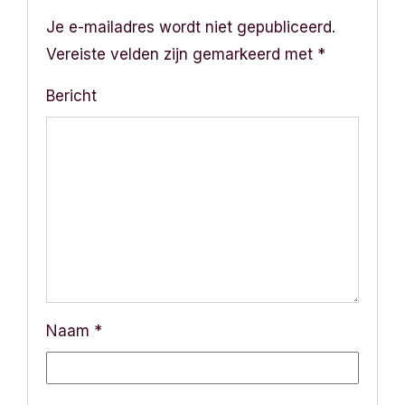
h
Je e-mailadres wordt niet gepubliceerd.
Vereiste velden zijn gemarkeerd met
*
t
Bericht
n
a
v
i
g
a
Naam
*
t
i