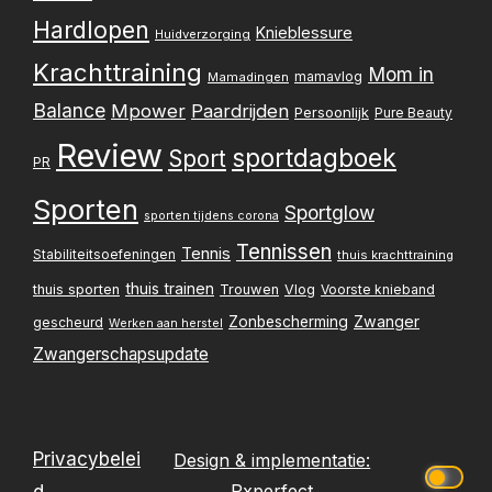
Hardlopen
Knieblessure
Huidverzorging
Krachttraining
Mom in
mamavlog
Mamadingen
Balance
Mpower
Paardrijden
Persoonlijk
Pure Beauty
Review
sportdagboek
Sport
PR
Sporten
Sportglow
sporten tijdens corona
Tennissen
Tennis
Stabiliteitsoefeningen
thuis krachttraining
thuis trainen
thuis sporten
Trouwen
Vlog
Voorste knieband
Zwanger
Zonbescherming
gescheurd
Werken aan herstel
Zwangerschapsupdate
Privacybelei
Design & implementatie:
Pxperfect
d