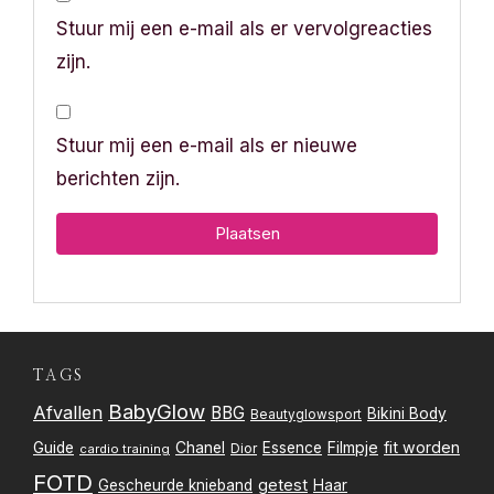
Stuur mij een e-mail als er vervolgreacties
zijn.
Stuur mij een e-mail als er nieuwe
berichten zijn.
TAGS
BabyGlow
Afvallen
BBG
Bikini Body
Beautyglowsport
Filmpje
fit worden
Guide
Chanel
Essence
Dior
cardio training
FOTD
getest
Gescheurde knieband
Haar