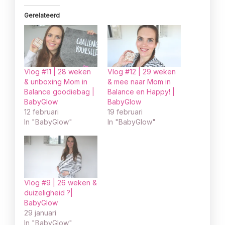
Gerelateerd
Vlog #11 | 28 weken
Vlog #12 | 29 weken
& unboxing Mom in
& mee naar Mom in
Balance goodiebag |
Balance en Happy! |
BabyGlow
BabyGlow
12 februari
19 februari
In "BabyGlow"
In "BabyGlow"
Vlog #9 | 26 weken &
duizeligheid ?|
BabyGlow
29 januari
In "BabyGlow"