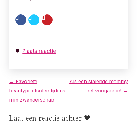
Plaats reactie
B
← Favoriete
Als een stalende mommy
beautyproducten tijdens
het voorjaar in! →
e
mijn zwangerschap
r
Laat een reactie achter ♥
i
c