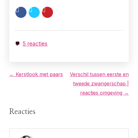
5 reacties
B
← Kerstlook met paars
Verschil tussen eerste en
tweede zwangerschap |
e
reacties omgeving →
r
Reacties
i
c