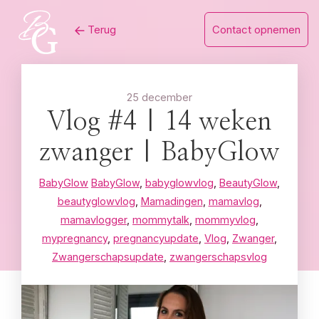
Skip
Terug
Contact opnemen
to
content
25 december
Vlog #4 | 14 weken
zwanger | BabyGlow
BabyGlow
BabyGlow
,
babyglowvlog
,
BeautyGlow
,
beautyglowvlog
,
Mamadingen
,
mamavlog
,
mamavlogger
,
mommytalk
,
mommyvlog
,
mypregnancy
,
pregnancyupdate
,
Vlog
,
Zwanger
,
Zwangerschapsupdate
,
zwangerschapsvlog