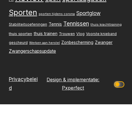
Sporten
Sportglow
sporten tijdens corona
Tennissen
Tennis
Stabiliteitsoefeningen
thuis krachttraining
thuis trainen
thuis sporten
Trouwen
Vlog
Voorste knieband
Zwanger
Zonbescherming
gescheurd
Werken aan herstel
Zwangerschapsupdate
Privacybelei
Design & implementatie:
Pxperfect
d