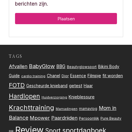
berichten zijn.
TAGS
BabyGlow
Afvallen
BBG
Bikini Body
Beautyglowsport
Filmpje
fit worden
Guide
Chanel
Essence
Dior
cardio training
FOTD
getest
Gescheurde knieband
Haar
Hardlopen
Knieblessure
Huidverzorging
Krachttraining
Mom in
mamavlog
Mamadingen
Balance
Mpower
Paardrijden
Persoonlijk
Pure Beauty
Review
sportdagboek
Sport
PR