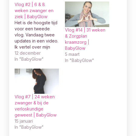
Vlog #2 | 6 & 8
weken zwanger en
ziek | BabyGlow
Het is de hoogste tijd
voor een tweede
Vlog #14 | 31 weken
vlog. Vandaag twee
& Zorgplan
updates in een video.
kraamzorg |
Ik vertel over mijn
BabyGlow
zwangerschap bij 6
12 december
5 maart
weken, bij 8 weken
In "BabyGlow"
In "BabyGlow"
en ik was ziek. Kijk je
gezellig mee?
Vlog #7 | 24 weken
zwanger & bij de
verloskundige
geweest | BabyGlow
15 januari
In "BabyGlow"