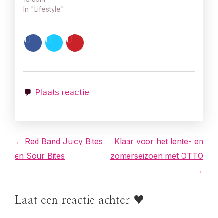
In "Lifestyle"
Plaats reactie
B
← Red Band Juicy Bites
Klaar voor het lente- en
en Sour Bites
zomerseizoen met OTTO
e
→
r
Laat een reactie achter ♥
i