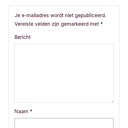
c
h
Je e-mailadres wordt niet gepubliceerd.
Vereiste velden zijn gemarkeerd met
*
t
Bericht
n
a
v
i
g
a
Naam
*
t