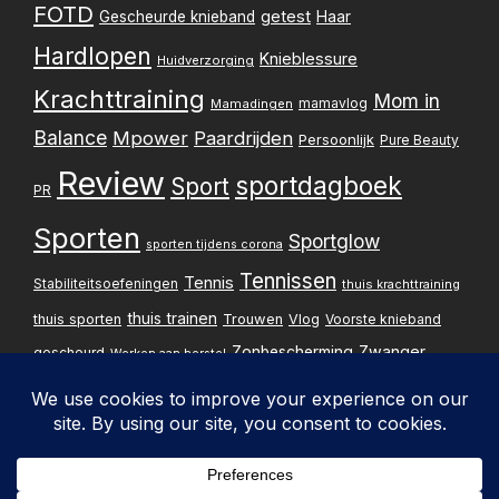
FOTD
getest
Gescheurde knieband
Haar
Hardlopen
Knieblessure
Huidverzorging
Krachttraining
Mom in
mamavlog
Mamadingen
Balance
Mpower
Paardrijden
Persoonlijk
Pure Beauty
Review
sportdagboek
Sport
PR
Sporten
Sportglow
sporten tijdens corona
Tennissen
Tennis
Stabiliteitsoefeningen
thuis krachttraining
thuis trainen
thuis sporten
Trouwen
Vlog
Voorste knieband
Zwanger
Zonbescherming
gescheurd
Werken aan herstel
Zwangerschapsupdate
Privacybelei
Design & implementatie: