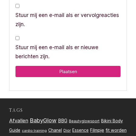
Stuur mij een e-mail als er vervolgreacties
zijn.
Stuur mij een e-mail als er nieuwe
berichten zijn.
TAGS
BabyGlow
Afvallen
BBG
Bikini Body
Beautyglowsport
Filmpje
fit worden
Guide
Chanel
Essence
Dior
cardio training