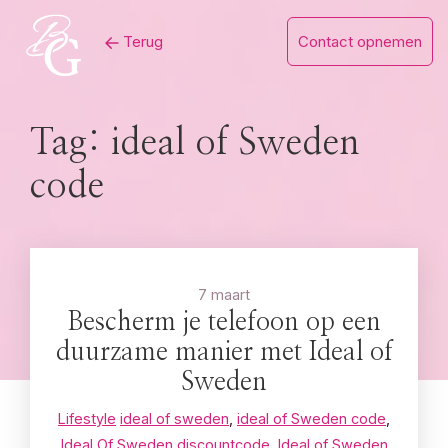
Skip
Terug
Contact opnemen
to
content
Tag:
ideal of Sweden
code
7 maart
Bescherm je telefoon op een
duurzame manier met Ideal of
Sweden
Lifestyle
ideal of sweden
,
ideal of Sweden code
,
Ideal Of Sweden discountcode
,
Ideal of Sweden