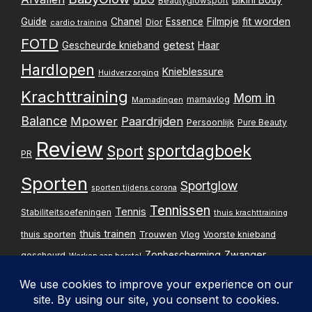
Beautyglowsport
Filmpje
fit worden
Guide
Chanel
Essence
Dior
cardio training
FOTD
getest
Gescheurde knieband
Haar
Hardlopen
Knieblessure
Huidverzorging
Krachttraining
Mom in
mamavlog
Mamadingen
Balance
Mpower
Paardrijden
Persoonlijk
Pure Beauty
Review
sportdagboek
Sport
PR
Sporten
Sportglow
sporten tijdens corona
Tennissen
Tennis
Stabiliteitsoefeningen
thuis krachttraining
thuis trainen
thuis sporten
Trouwen
Vlog
Voorste knieband
Zwanger
Zonbescherming
gescheurd
Werken aan herstel
Zwangerschapsupdate