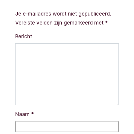
c
h
Je e-mailadres wordt niet gepubliceerd.
Vereiste velden zijn gemarkeerd met
*
t
Bericht
n
a
v
i
g
a
Naam
*
t
i