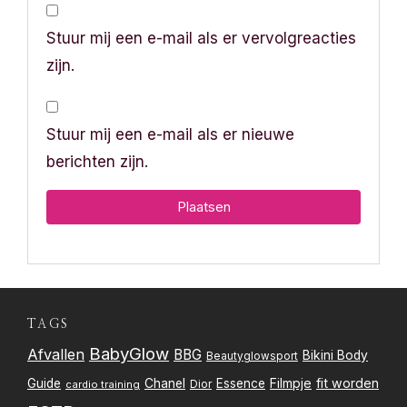
Stuur mij een e-mail als er vervolgreacties
zijn.
Stuur mij een e-mail als er nieuwe
berichten zijn.
TAGS
BabyGlow
Afvallen
BBG
Bikini Body
Beautyglowsport
Filmpje
fit worden
Guide
Chanel
Essence
Dior
cardio training