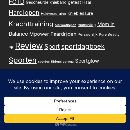
FOTD
getest
Gescheurde knieband
Haar
Hardlopen
Knieblessure
Huidverzorging
Krachttraining
Mom in
mamavlog
Mamadingen
Balance
Mpower
Paardrijden
Persoonlijk
Pure Beauty
Review
sportdagboek
Sport
PR
Sporten
Sportglow
sporten tijdens corona
Tennissen
Tennis
Stabiliteitsoefeningen
thuis krachttraining
thuis trainen
thuis sporten
Trouwen
Vlog
Voorste knieband
Zwanger
Zonbescherming
gescheurd
Werken aan herstel
Zwangerschapsupdate
Privacybelei
Design & implementatie: