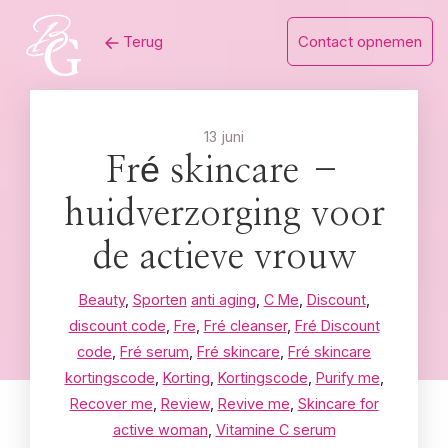
Skip
Terug
Contact opnemen
to
content
13 juni
Fré skincare –
huidverzorging voor
de actieve vrouw
Beauty
,
Sporten
anti aging
,
C Me
,
Discount
,
discount code
,
Fre
,
Fré cleanser
,
Fré Discount
code
,
Fré serum
,
Fré skincare
,
Fré skincare
kortingscode
,
Korting
,
Kortingscode
,
Purify me
,
Recover me
,
Review
,
Revive me
,
Skincare for
active woman
,
Vitamine C serum