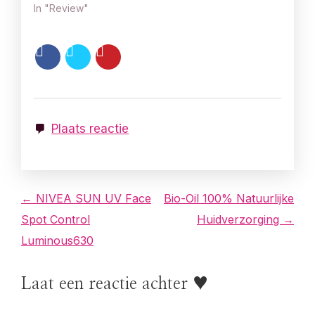
In "Review"
Plaats reactie
B
← NIVEA SUN UV Face
Bio-Oil 100% Natuurlijke
Spot Control
Huidverzorging →
e
Luminous630
r
Laat een reactie achter ♥
i