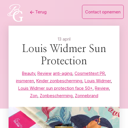
Skip
Terug
Contact opnemen
to
content
13 april
Louis Widmer Sun
Protection
Beauty
,
Review
anti-aging
,
Cosmetitext PR
,
insmeren
,
Kinder zonbescherming
,
Louis Widmer
,
Louis Widmer sun protection face 50+
,
Review
,
Zon
,
Zonbescherming
,
Zonnebrand