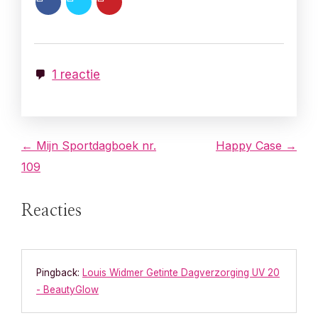
1 reactie
B
← Mijn Sportdagboek nr.
Happy Case →
109
e
r
Reacties
i
c
Pingback:
Louis Widmer Getinte Dagverzorging UV 20
- BeautyGlow
h