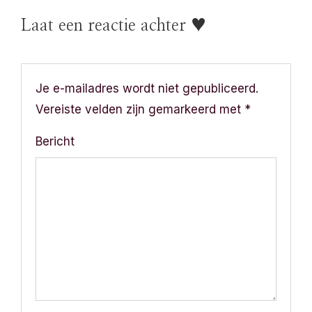
t
Laat een reactie achter ♥
n
a
Je e-mailadres wordt niet gepubliceerd.
v
Vereiste velden zijn gemarkeerd met
*
i
Bericht
g
a
t
i
e