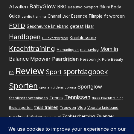
BabyGlow
Afvallen
BBG
Bikini Body
Beautyglowsport
Filmpje
fit worden
Guide
Chanel
Essence
Dior
cardio training
FOTD
getest
Gescheurde knieband
Haar
Hardlopen
Knieblessure
Huidverzorging
Krachttraining
Mom in
mamavlog
Mamadingen
Balance
Mpower
Paardrijden
Persoonlijk
Pure Beauty
Review
sportdagboek
Sport
PR
Sporten
Sportglow
sporten tijdens corona
Tennissen
Tennis
Stabiliteitsoefeningen
thuis krachttraining
thuis trainen
thuis sporten
Trouwen
Vlog
Voorste knieband
Zwanger
Zonbescherming
gescheurd
Werken aan herstel
Zwangerschapsupdate