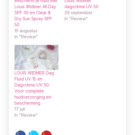
Bescherm je huid met
Louis Widmer
Louis Widmer All Day
dagcrème UV 50
SPF 30 en Clear &
29 september
Dry Sun Spray SPF
In "Review"
50
15 augustus
In "Review"
LOUIS WIDMER Dag
Fluid UV 15 en
Dagcrème UV 50:
Voor complete
huidverzorging en
bescherming
17 juli
In "Review"