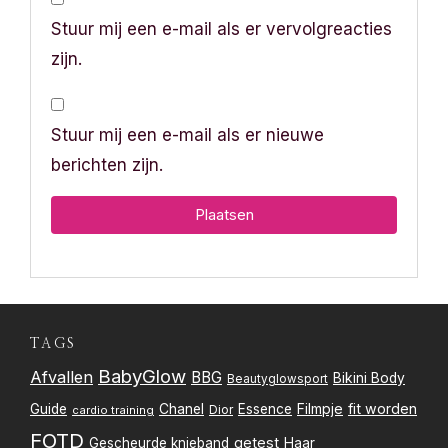
Stuur mij een e-mail als er vervolgreacties
zijn.
Stuur mij een e-mail als er nieuwe
berichten zijn.
TAGS
BabyGlow
Afvallen
BBG
Bikini Body
Beautyglowsport
Filmpje
fit worden
Guide
Chanel
Essence
Dior
cardio training
FOTD
getest
Gescheurde knieband
Haar