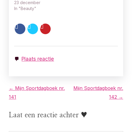
23 december
In "Beauty"
Plaats reactie
B
← Mijn Sportdagboek nr.
Mijn Sportdagboek nr.
141
142 →
e
r
Laat een reactie achter ♥
i