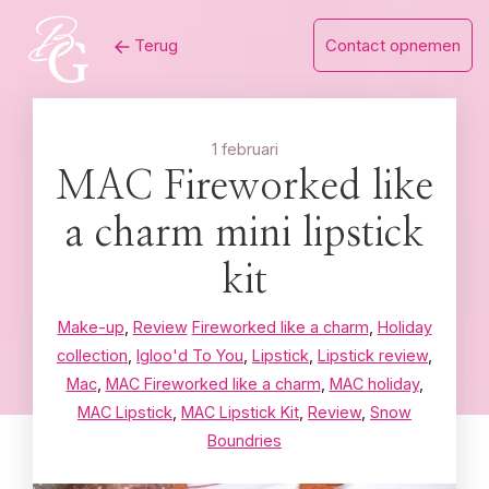
Skip
Terug
Contact opnemen
to
content
1 februari
MAC Fireworked like
a charm mini lipstick
kit
Make-up
,
Review
Fireworked like a charm
,
Holiday
collection
,
Igloo'd To You
,
Lipstick
,
Lipstick review
,
Mac
,
MAC Fireworked like a charm
,
MAC holiday
,
MAC Lipstick
,
MAC Lipstick Kit
,
Review
,
Snow
Boundries