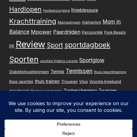
Hardlopen
Knieblessure
Huidverzorging
Krachttraining
Mom in
mamavlog
Mamadingen
Balance
Mpower
Paardrijden
Persoonlijk
Pure Beauty
Review
sportdagboek
Sport
PR
Sporten
Sportglow
sporten tijdens corona
Tennissen
Tennis
Stabiliteitsoefeningen
thuis krachttraining
thuis trainen
thuis sporten
Trouwen
Vlog
Voorste knieband
Zwanger
Zonbescherming
gescheurd
Werken aan herstel
Zwangerschapsupdate
Privacybelei
Design & implementatie: