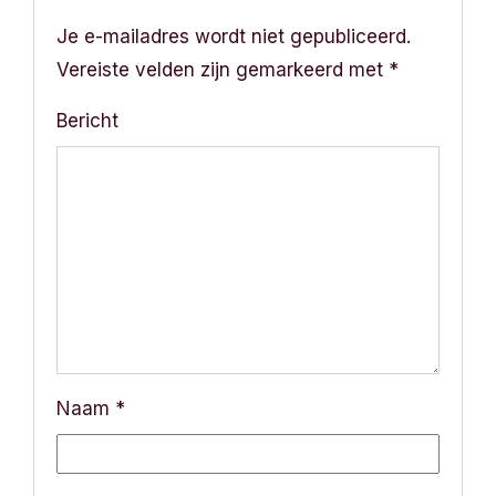
c
Je e-mailadres wordt niet gepubliceerd.
h
Vereiste velden zijn gemarkeerd met
*
t
Bericht
n
a
v
i
g
a
Naam
*
t