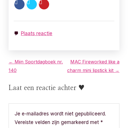
Plaats reactie
B
← Mijn Sportdagboek nr.
MAC Fireworked like a
140
charm mini lipstick kit →
e
r
Laat een reactie achter ♥
i
c
Je e-mailadres wordt niet gepubliceerd.
h
Vereiste velden zijn gemarkeerd met
*