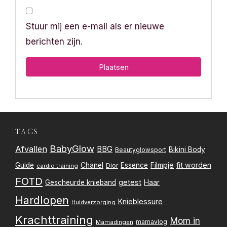
Stuur mij een e-mail als er nieuwe
berichten zijn.
TAGS
BabyGlow
Afvallen
BBG
Bikini Body
Beautyglowsport
Filmpje
fit worden
Guide
Chanel
Essence
Dior
cardio training
FOTD
getest
Gescheurde knieband
Haar
Hardlopen
Knieblessure
Huidverzorging
Krachttraining
Mom in
mamavlog
Mamadingen