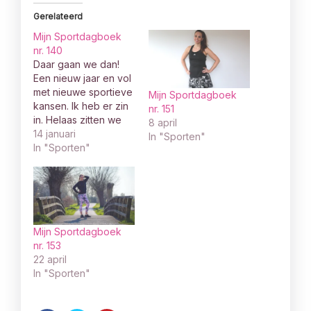
Gerelateerd
Mijn Sportdagboek
nr. 140
Daar gaan we dan!
Een nieuw jaar en vol
met nieuwe sportieve
Mijn Sportdagboek
kansen. Ik heb er zin
nr. 151
in. Helaas zitten we
8 april
nog steeds in
14 januari
In "Sporten"
lockdown, dus
In "Sporten"
tennissen zit er nog
niet in. Gelukkig ben
ik goed in staat om
thuis te sporten, dat
heb ik mezelf het
afgelopen jaar wel…
Mijn Sportdagboek
nr. 153
22 april
In "Sporten"