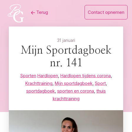
Skip
Terug
Contact opnemen
to
content
31 januari
Mijn Sportdagboek
nr. 141
Sporten
Hardlopen
,
Hardlopen tijdens corona
,
Krachttraining
,
Mijn sportdagboek
,
Sport
,
sportdagboek
,
sporten en corona
,
thuis
krachttraining