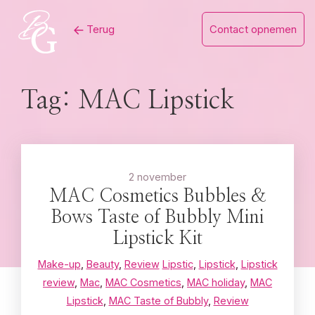
Skip
Terug
Contact opnemen
to
content
Tag:
MAC Lipstick
2 november
MAC Cosmetics Bubbles &
Bows Taste of Bubbly Mini
Lipstick Kit
Make-up
,
Beauty
,
Review
Lipstic
,
Lipstick
,
Lipstick
review
,
Mac
,
MAC Cosmetics
,
MAC holiday
,
MAC
Lipstick
,
MAC Taste of Bubbly
,
Review