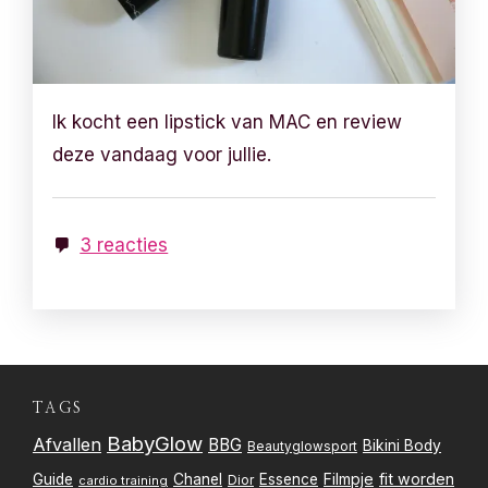
Ik kocht een lipstick van MAC en review
deze vandaag voor jullie.
3 reacties
TAGS
BabyGlow
Afvallen
BBG
Bikini Body
Beautyglowsport
Filmpje
fit worden
Guide
Chanel
Essence
Dior
cardio training