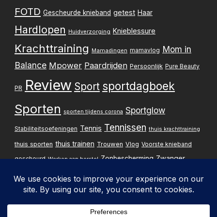
FOTD
getest
Gescheurde knieband
Haar
Hardlopen
Knieblessure
Huidverzorging
Krachttraining
Mom in
mamavlog
Mamadingen
Balance
Mpower
Paardrijden
Persoonlijk
Pure Beauty
Review
sportdagboek
Sport
PR
Sporten
Sportglow
sporten tijdens corona
Tennissen
Tennis
Stabiliteitsoefeningen
thuis krachttraining
thuis trainen
thuis sporten
Trouwen
Vlog
Voorste knieband
Zwanger
Zonbescherming
gescheurd
Werken aan herstel
Zwangerschapsupdate