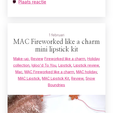
Plaats reactie
1 februari
MAC Fireworked like a charm
mini lipstick kit
Make-up
,
Review
Fireworked like a charm
,
Holiday
collection
,
Igloo'd To You
,
Lipstick
,
Lipstick review
,
Mac
,
MAC Fireworked like a charm
,
MAC holiday
,
MAC Lipstick
,
MAC Lipstick Kit
,
Review
,
Snow
Boundries