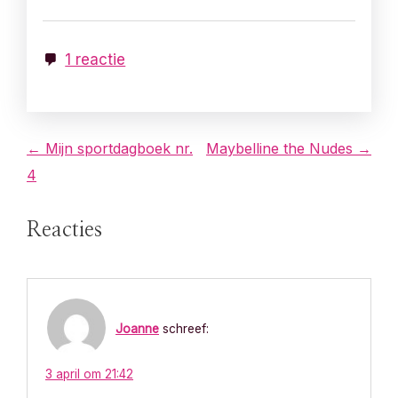
1 reactie
B
← Mijn sportdagboek nr.
Maybelline the Nudes →
4
e
r
Reacties
i
c
Joanne
schreef:
h
t
3 april om 21:42