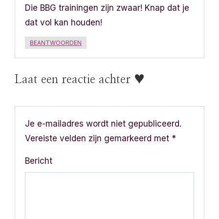
Die BBG trainingen zijn zwaar! Knap dat je
n
dat vol kan houden!
a
BEANTWOORDEN
v
i
Laat een reactie achter ♥
g
a
Je e-mailadres wordt niet gepubliceerd.
t
Vereiste velden zijn gemarkeerd met
*
i
Bericht
e