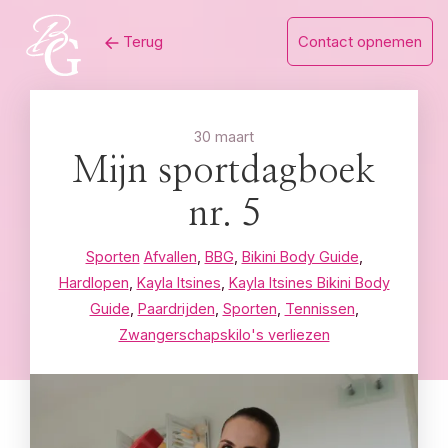
Skip
Terug
Contact opnemen
to
content
30 maart
Mijn sportdagboek
nr. 5
Sporten
Afvallen
,
BBG
,
Bikini Body Guide
,
Hardlopen
,
Kayla Itsines
,
Kayla Itsines Bikini Body
Guide
,
Paardrijden
,
Sporten
,
Tennissen
,
Zwangerschapskilo's verliezen