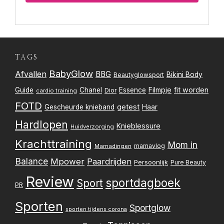
TAGS
BabyGlow
Afvallen
BBG
Bikini Body
Beautyglowsport
Filmpje
fit worden
Guide
Chanel
Essence
Dior
cardio training
FOTD
getest
Gescheurde knieband
Haar
Hardlopen
Knieblessure
Huidverzorging
Krachttraining
Mom in
mamavlog
Mamadingen
Balance
Mpower
Paardrijden
Persoonlijk
Pure Beauty
Review
sportdagboek
Sport
PR
Sporten
Sportglow
sporten tijdens corona