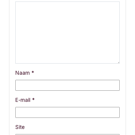
n
a
v
i
g
a
Naam
*
t
i
E-mail
*
e
Site