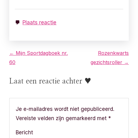
Plaats reactie
B
← Mijn Sportdagboek nr.
Rozenkwarts
60
gezichtsroller →
e
r
Laat een reactie achter ♥
i
c
Je e-mailadres wordt niet gepubliceerd.
h
Vereiste velden zijn gemarkeerd met
*
t
Bericht