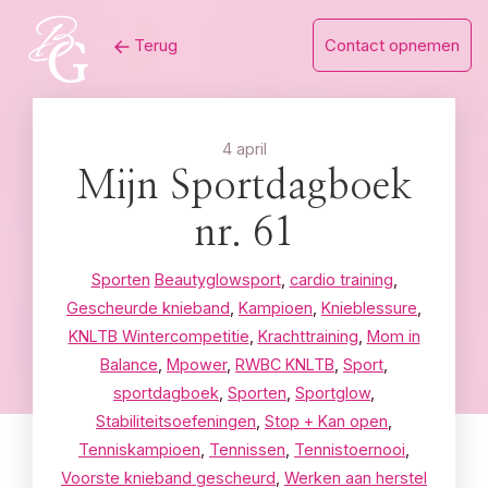
Skip
Terug
Contact opnemen
to
content
4 april
Mijn Sportdagboek
nr. 61
Sporten
Beautyglowsport
,
cardio training
,
Gescheurde knieband
,
Kampioen
,
Knieblessure
,
KNLTB Wintercompetitie
,
Krachttraining
,
Mom in
Balance
,
Mpower
,
RWBC KNLTB
,
Sport
,
sportdagboek
,
Sporten
,
Sportglow
,
Stabiliteitsoefeningen
,
Stop + Kan open
,
Tenniskampioen
,
Tennissen
,
Tennistoernooi
,
Voorste knieband gescheurd
,
Werken aan herstel