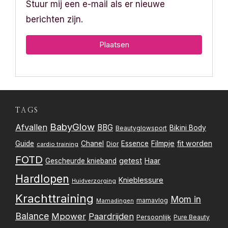
Stuur mij een e-mail als er nieuwe
berichten zijn.
TAGS
BabyGlow
Afvallen
BBG
Bikini Body
Beautyglowsport
Filmpje
fit worden
Guide
Chanel
Essence
Dior
cardio training
FOTD
getest
Gescheurde knieband
Haar
Hardlopen
Knieblessure
Huidverzorging
Krachttraining
Mom in
mamavlog
Mamadingen
Balance
Mpower
Paardrijden
Persoonlijk
Pure Beauty