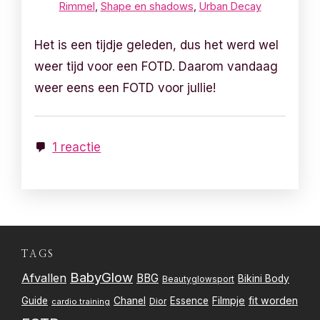
Rimmel
,
Shape en shadows
,
Urban Decay
Het is een tijdje geleden, dus het werd wel
weer tijd voor een FOTD. Daarom vandaag
weer eens een FOTD voor jullie!
1 reactie
TAGS
BabyGlow
Afvallen
BBG
Bikini Body
Beautyglowsport
Filmpje
fit worden
Guide
Chanel
Essence
Dior
cardio training