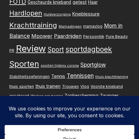
FOTD
getest
Gescheurde knieband
Haar
Hardlopen
Knieblessure
Huidverzorging
Krachttraining
Mom in
mamavlog
Mamadingen
Balance
Mpower
Paardrijden
Persoonlijk
Pure Beauty
Review
sportdagboek
Sport
PR
Sporten
Sportglow
sporten tijdens corona
Tennissen
Tennis
Stabiliteitsoefeningen
thuis krachttraining
thuis trainen
thuis sporten
Trouwen
Vlog
Voorste knieband
Zwanger
Zonbescherming
gescheurd
Werken aan herstel
Zwangerschapsupdate
Privacybelei
Design & implementatie: