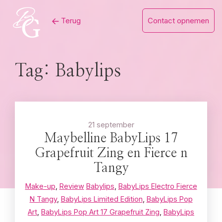
Skip
Terug
Contact opnemen
to
content
Tag:
Babylips
21 september
Maybelline BabyLips 17
Grapefruit Zing en Fierce n
Tangy
Make-up
,
Review
Babylips
,
BabyLips Electro Fierce
N Tangy
,
BabyLips Limited Edition
,
BabyLips Pop
Art
,
BabyLips Pop Art 17 Grapefruit Zing
,
BabyLips