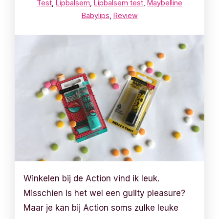
Test
,
Lipbalsem
,
Lipbalsem test
,
Maybelline
Babylips
,
Review
Winkelen bij de Action vind ik leuk.
Misschien is het wel een guilty pleasure?
Maar je kan bij Action soms zulke leuke