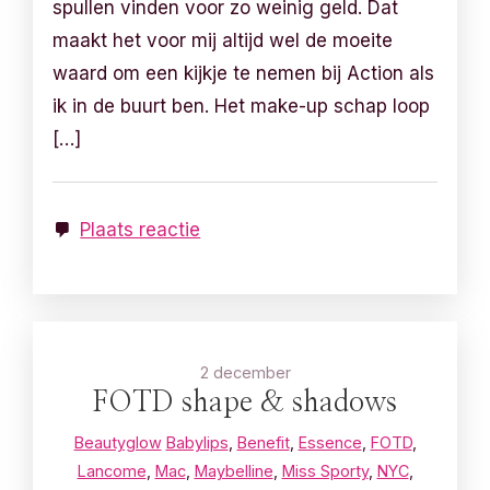
spullen vinden voor zo weinig geld. Dat
maakt het voor mij altijd wel de moeite
waard om een kijkje te nemen bij Action als
ik in de buurt ben. Het make-up schap loop
[…]
Plaats reactie
2 december
FOTD shape & shadows
Beautyglow
Babylips
,
Benefit
,
Essence
,
FOTD
,
Lancome
,
Mac
,
Maybelline
,
Miss Sporty
,
NYC
,