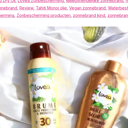
 Dry Oil
,
Lovea Zonbescherming
,
Milieuvriendelijke zonnebrand
,
n
onnebrand
,
Review
,
Tahiti Monoi olie
,
Vegan zonnebrand
,
Waterbest
herming
,
Zonbescherming producten
,
zonnebrand kind
,
zonnebran