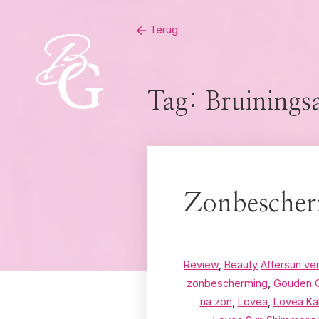
Skip
Terug
to
content
Tag:
Bruiningsa
Zonbescher
Review
,
Beauty
Aftersun ve
zonbescherming
,
Gouden G
na zon
,
Lovea
,
Lovea Ka