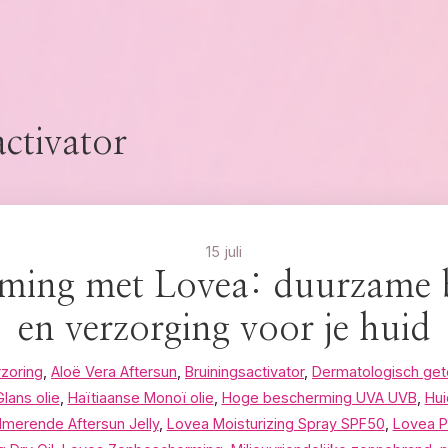
ctivator
15 juli
ming met Lovea: duurzame 
en verzorging voor je huid
rzoring
,
Aloë Vera Aftersun
,
Bruiningsactivator
,
Dermatologisch ge
lans olie
,
Haïtiaanse Monoï olie
,
Hoge bescherming UVA UVB
,
Hui
lmerende Aftersun Jelly
,
Lovea Moisturizing Spray SPF50
,
Lovea P