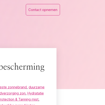
Contact opnemen
bescherming
teste zonnebrand
,
duurzame
dverzorging zon
,
Hydratatie
rotection & Tanning mist
,