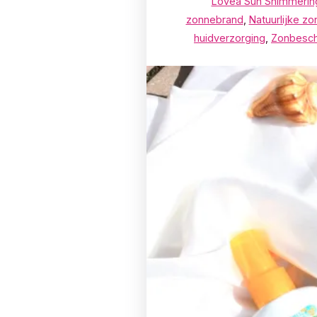
Lovea Sun Shimmering
zonnebrand
,
Natuurlijke z
huidverzorging
,
Zonbesc