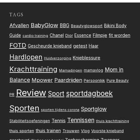
TAGS
BabyGlow
Afvallen
BBG
Bikini Body
Beautyglowsport
Filmpje
fit worden
Guide
Chanel
Essence
Dior
cardio training
FOTD
getest
Gescheurde knieband
Haar
Hardlopen
Knieblessure
Huidverzorging
Krachttraining
Mom in
mamavlog
Mamadingen
Balance
Mpower
Paardrijden
Persoonlijk
Pure Beauty
Review
sportdagboek
Sport
PR
Sporten
Sportglow
sporten tijdens corona
Tennissen
Tennis
Stabiliteitsoefeningen
thuis krachttraining
thuis trainen
thuis sporten
Trouwen
Vlog
Voorste knieband
Zwanger
Zonbescherming