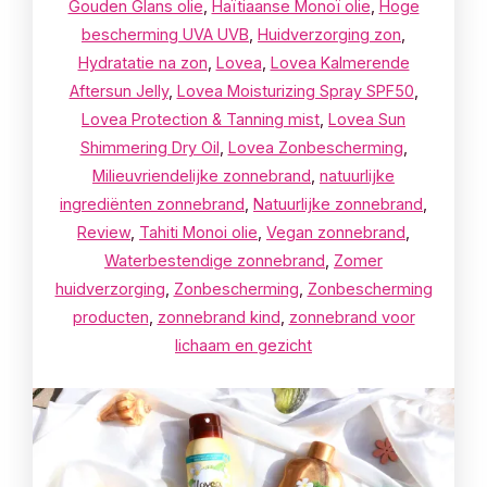
Gouden Glans olie
,
Haïtiaanse Monoï olie
,
Hoge
bescherming UVA UVB
,
Huidverzorging zon
,
Hydratatie na zon
,
Lovea
,
Lovea Kalmerende
Aftersun Jelly
,
Lovea Moisturizing Spray SPF50
,
Lovea Protection & Tanning mist
,
Lovea Sun
Shimmering Dry Oil
,
Lovea Zonbescherming
,
Milieuvriendelijke zonnebrand
,
natuurlijke
ingrediënten zonnebrand
,
Natuurlijke zonnebrand
,
Review
,
Tahiti Monoi olie
,
Vegan zonnebrand
,
Waterbestendige zonnebrand
,
Zomer
huidverzorging
,
Zonbescherming
,
Zonbescherming
producten
,
zonnebrand kind
,
zonnebrand voor
lichaam en gezicht