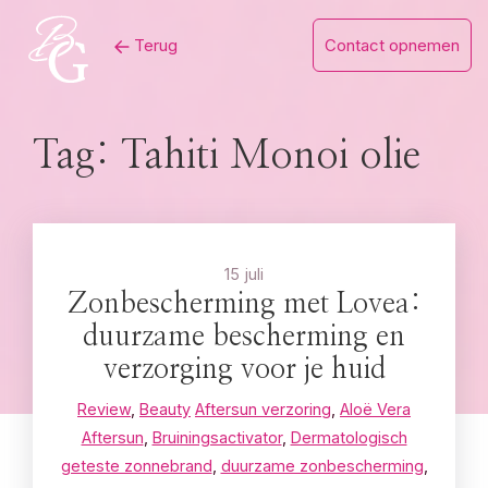
Skip
Terug
Contact opnemen
to
content
Tag:
Tahiti Monoi olie
15 juli
Zonbescherming met Lovea:
duurzame bescherming en
verzorging voor je huid
Review
,
Beauty
Aftersun verzoring
,
Aloë Vera
Aftersun
,
Bruiningsactivator
,
Dermatologisch
geteste zonnebrand
,
duurzame zonbescherming
,