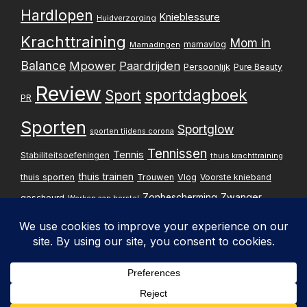
Hardlopen
Knieblessure
Huidverzorging
Krachttraining
Mom in
mamavlog
Mamadingen
Balance
Mpower
Paardrijden
Persoonlijk
Pure Beauty
Review
sportdagboek
Sport
PR
Sporten
Sportglow
sporten tijdens corona
Tennissen
Tennis
Stabiliteitsoefeningen
thuis krachttraining
thuis trainen
thuis sporten
Trouwen
Vlog
Voorste knieband
Zwanger
Zonbescherming
gescheurd
Werken aan herstel
Zwangerschapsupdate
Privacybelei
Design & implementatie:
Pxperfect
d