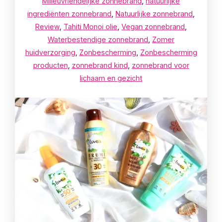
Milieuvriendelijke zonnebrand
,
natuurlijke
ingrediënten zonnebrand
,
Natuurlijke zonnebrand
,
Review
,
Tahiti Monoi olie
,
Vegan zonnebrand
,
Waterbestendige zonnebrand
,
Zomer
huidverzorging
,
Zonbescherming
,
Zonbescherming
producten
,
zonnebrand kind
,
zonnebrand voor
lichaam en gezicht