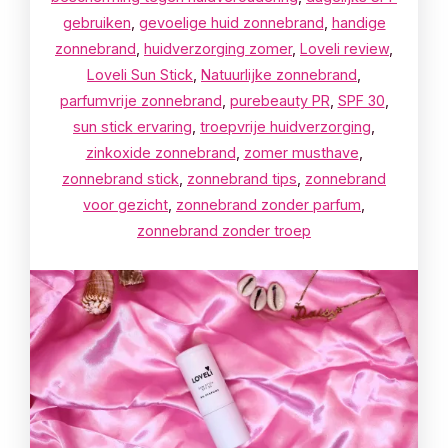
gebruiken
,
gevoelige huid zonnebrand
,
handige
zonnebrand
,
huidverzorging zomer
,
Loveli review
,
Loveli Sun Stick
,
Natuurlijke zonnebrand
,
parfumvrije zonnebrand
,
purebeauty PR
,
SPF 30
,
sun stick ervaring
,
troepvrije huidverzorging
,
zinkoxide zonnebrand
,
zomer musthave
,
zonnebrand stick
,
zonnebrand tips
,
zonnebrand
voor gezicht
,
zonnebrand zonder parfum
,
zonnebrand zonder troep