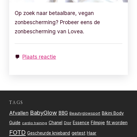
Op zoek naar betaalbare, vegan
zonbescherming? Probeer eens de
zonbescherming van Lovea.
Plaats reactie
TAGS
BabyGlow
Afvallen
BBG
Bikini Body
Beautyglowsport
Filmpje
fit worden
Guide
Chanel
Essence
Dior
cardio training
FOTD
getest
Gescheurde knieband
Haar