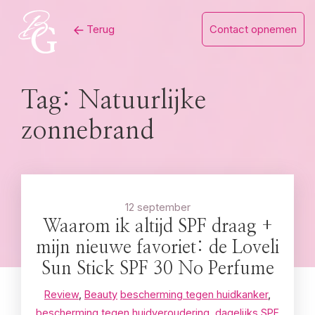
Skip
Terug
Contact opnemen
to
content
Tag:
Natuurlijke
zonnebrand
12 september
Waarom ik altijd SPF draag +
mijn nieuwe favoriet: de Loveli
Sun Stick SPF 30 No Perfume
Review
,
Beauty
bescherming tegen huidkanker
,
bescherming tegen huidveroudering
,
dagelijks SPF