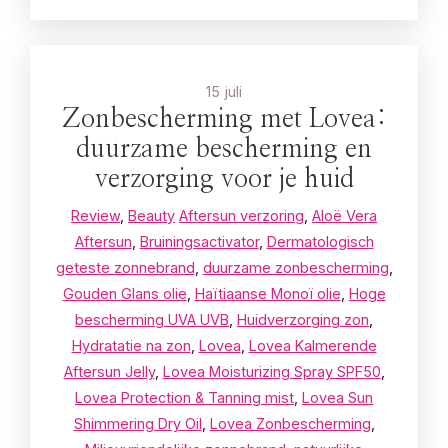
15 juli
Zonbescherming met Lovea:
duurzame bescherming en
verzorging voor je huid
Review
,
Beauty
Aftersun verzoring
,
Aloë Vera
Aftersun
,
Bruiningsactivator
,
Dermatologisch
geteste zonnebrand
,
duurzame zonbescherming
,
Gouden Glans olie
,
Haïtiaanse Monoï olie
,
Hoge
bescherming UVA UVB
,
Huidverzorging zon
,
Hydratatie na zon
,
Lovea
,
Lovea Kalmerende
Aftersun Jelly
,
Lovea Moisturizing Spray SPF50
,
Lovea Protection & Tanning mist
,
Lovea Sun
Shimmering Dry Oil
,
Lovea Zonbescherming
,