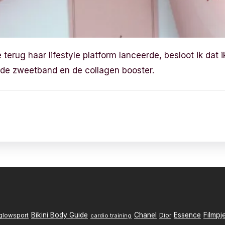
 terug haar lifestyle platform lanceerde, besloot ik dat
k de zweetband en de collagen booster.
Filmpj
Bikini Body Guide
Chanel
Essence
Dior
glowsport
cardio training