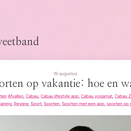
eetband
19 augustus
orten op vakantie: hoe en w
ten
Afvallen
,
Cabau
,
Cabau lifestyle app
,
Cabau yogamat
,
Cabau 
raining
,
Review
,
Sport
,
Sporten
,
Sporten met een app
,
sporten op 