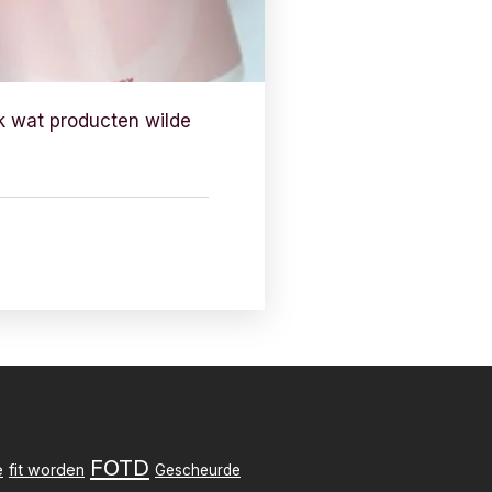
 ik wat producten wilde
FOTD
e
fit worden
Gescheurde