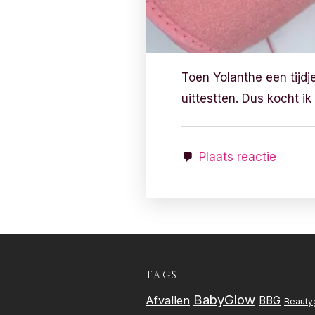
Toen Yolanthe een tijdje
uittestten. Dus kocht i
Plaats reactie
TAGS
BabyGlow
Afvallen
BBG
Beauty