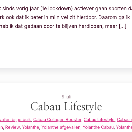
k sinds vorig jaar (1e lockdown) actiever gaan sporten d
erk ook dat ik beter in mijn vel zit hierdoor. Daarom ga i
 heb ik dat gedaan door te blijven hardlopen, maar […]
5 juli
Cabau Lifestyle
vallen bij je buik
,
Cabau Collagen Booster
,
Cabau Lifestyle
,
Cabau 
en
,
Review
,
Yolanthe
,
Yolanthe afgevallen
,
Yolanthe Cabau
,
Yolanth