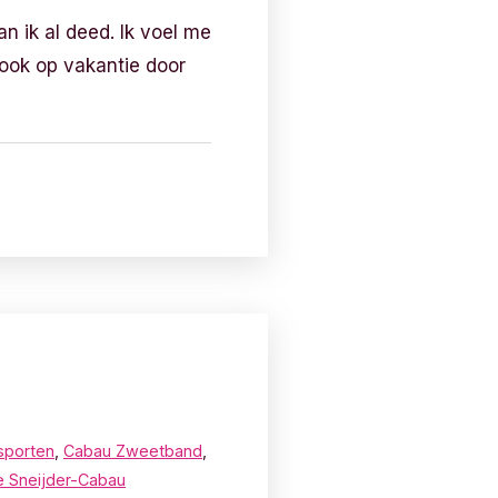
an ik al deed. Ik voel me
k ook op vakantie door
sporten
,
Cabau Zweetband
,
e Sneijder-Cabau