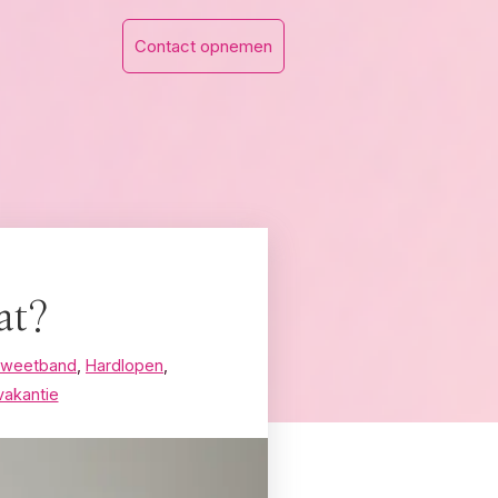
Contact opnemen
at?
Zweetband
,
Hardlopen
,
vakantie