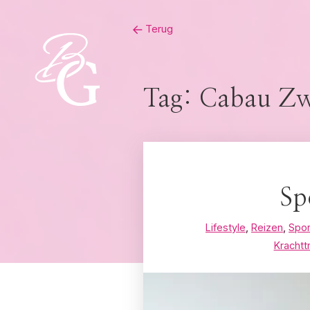
Skip
Terug
to
content
Tag:
Cabau Zw
Sp
Lifestyle
,
Reizen
,
Spor
Krachtt