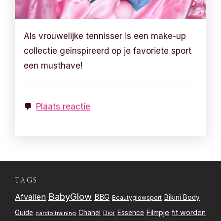
Als vrouwelijke tennisser is een make-up
collectie geïnspireerd op je favoriete sport
een musthave!
Plaats reactie
TAGS
BabyGlow
Afvallen
BBG
Bikini Body
Beautyglowsport
Filmpje
fit worden
Guide
Chanel
Essence
Dior
cardio training