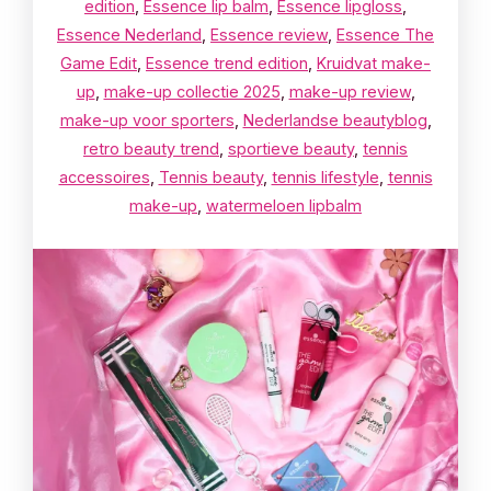
edition
,
Essence lip balm
,
Essence lipgloss
,
Essence Nederland
,
Essence review
,
Essence The
Game Edit
,
Essence trend edition
,
Kruidvat make-
up
,
make-up collectie 2025
,
make-up review
,
make-up voor sporters
,
Nederlandse beautyblog
,
retro beauty trend
,
sportieve beauty
,
tennis
accessoires
,
Tennis beauty
,
tennis lifestyle
,
tennis
make-up
,
watermeloen lipbalm