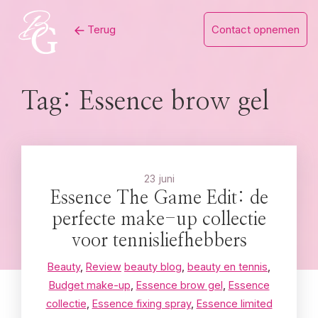
Skip
Terug
Contact opnemen
to
content
Tag:
Essence brow gel
23 juni
Essence The Game Edit: de
perfecte make-up collectie
voor tennisliefhebbers
Beauty
,
Review
beauty blog
,
beauty en tennis
,
Budget make-up
,
Essence brow gel
,
Essence
collectie
,
Essence fixing spray
,
Essence limited