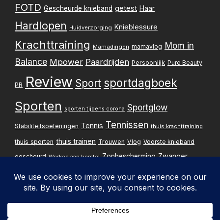
FOTD
getest
Gescheurde knieband
Haar
Hardlopen
Knieblessure
Huidverzorging
Krachttraining
Mom in
mamavlog
Mamadingen
Balance
Mpower
Paardrijden
Persoonlijk
Pure Beauty
Review
sportdagboek
Sport
PR
Sporten
Sportglow
sporten tijdens corona
Tennissen
Tennis
Stabiliteitsoefeningen
thuis krachttraining
thuis trainen
thuis sporten
Trouwen
Vlog
Voorste knieband
Zwanger
Zonbescherming
gescheurd
Werken aan herstel
Zwangerschapsupdate
Privacybelei
Design & implementatie: