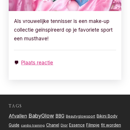
Als vrouwelijke tennisser is een make-up
collectie geïnspireerd op je favoriete sport
een musthave!
Plaats reactie
TAGS
BabyGlow
Afvallen
BBG
Bikini Body
Beautyglowsport
Filmpje
fit worden
Guide
Chanel
Essence
Dior
cardio training