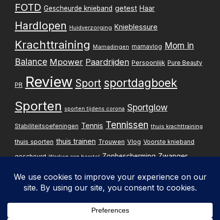
FOTD
getest
Gescheurde knieband
Haar
Hardlopen
Knieblessure
Huidverzorging
Krachttraining
Mom in
mamavlog
Mamadingen
Balance
Mpower
Paardrijden
Persoonlijk
Pure Beauty
Review
sportdagboek
Sport
PR
Sporten
Sportglow
sporten tijdens corona
Tennissen
Tennis
Stabiliteitsoefeningen
thuis krachttraining
thuis trainen
thuis sporten
Trouwen
Vlog
Voorste knieband
Zwanger
Zonbescherming
gescheurd
Werken aan herstel
Zwangerschapsupdate
Privacybelei
Design & implementatie: