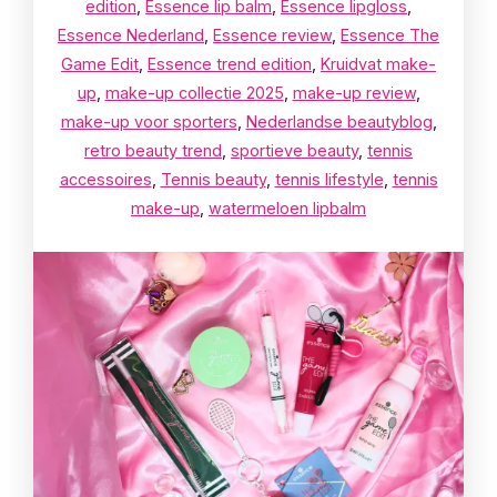
edition
,
Essence lip balm
,
Essence lipgloss
,
Essence Nederland
,
Essence review
,
Essence The
Game Edit
,
Essence trend edition
,
Kruidvat make-
up
,
make-up collectie 2025
,
make-up review
,
make-up voor sporters
,
Nederlandse beautyblog
,
retro beauty trend
,
sportieve beauty
,
tennis
accessoires
,
Tennis beauty
,
tennis lifestyle
,
tennis
make-up
,
watermeloen lipbalm