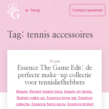
Skip
Terug
Contact opnemen
to
content
Tag:
tennis accessoires
23 juni
Essence The Game Edit: de
perfecte make-up collectie
voor tennisliefhebbers
Beauty
,
Review
beauty blog
,
beauty en tennis
,
Budget make-up
,
Essence brow gel
,
Essence
collectie
,
Essence fixing spray
,
Essence limited