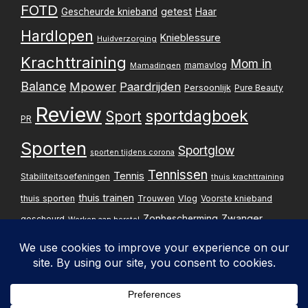
FOTD
getest
Gescheurde knieband
Haar
Hardlopen
Knieblessure
Huidverzorging
Krachttraining
Mom in
mamavlog
Mamadingen
Balance
Mpower
Paardrijden
Persoonlijk
Pure Beauty
Review
sportdagboek
Sport
PR
Sporten
Sportglow
sporten tijdens corona
Tennissen
Tennis
Stabiliteitsoefeningen
thuis krachttraining
thuis trainen
thuis sporten
Trouwen
Vlog
Voorste knieband
Zwanger
Zonbescherming
gescheurd
Werken aan herstel
Zwangerschapsupdate
Privacybelei
Design & implementatie: