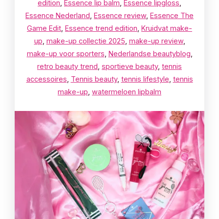
edition
,
Essence lip balm
,
Essence lipgloss
,
Essence Nederland
,
Essence review
,
Essence The
Game Edit
,
Essence trend edition
,
Kruidvat make-
up
,
make-up collectie 2025
,
make-up review
,
make-up voor sporters
,
Nederlandse beautyblog
,
retro beauty trend
,
sportieve beauty
,
tennis
accessoires
,
Tennis beauty
,
tennis lifestyle
,
tennis
make-up
,
watermeloen lipbalm