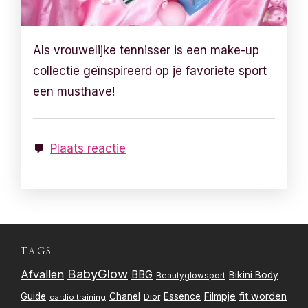
Als vrouwelijke tennisser is een make-up
collectie geïnspireerd op je favoriete sport
een musthave!
Plaats reactie
TAGS
BabyGlow
Afvallen
BBG
Bikini Body
Beautyglowsport
Filmpje
fit worden
Guide
Chanel
Essence
Dior
cardio training