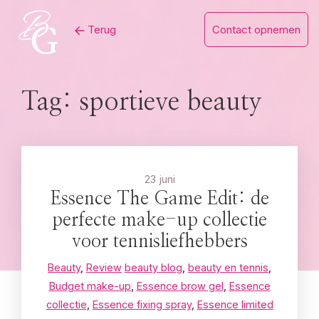
Skip
Terug
Contact opnemen
to
content
Tag:
sportieve beauty
23 juni
Essence The Game Edit: de
perfecte make-up collectie
voor tennisliefhebbers
Beauty
,
Review
beauty blog
,
beauty en tennis
,
Budget make-up
,
Essence brow gel
,
Essence
collectie
,
Essence fixing spray
,
Essence limited