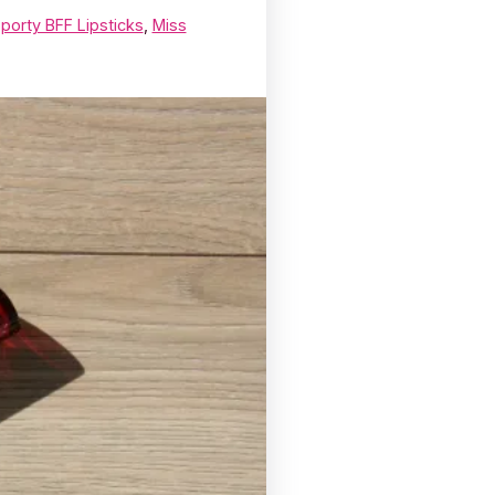
porty BFF Lipsticks
,
Miss