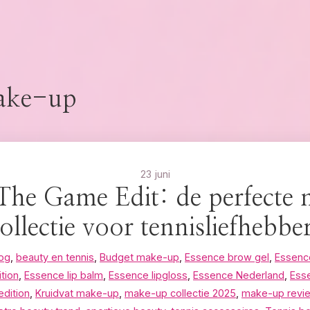
ake-up
23 juni
 The Game Edit: de perfecte
ollectie voor tennisliefhebbe
log
,
beauty en tennis
,
Budget make-up
,
Essence brow gel
,
Essence
tion
,
Essence lip balm
,
Essence lipgloss
,
Essence Nederland
,
Ess
edition
,
Kruidvat make-up
,
make-up collectie 2025
,
make-up revi