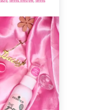
eauty
,
tennis lifestyle
,
tennis