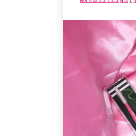
Nederlandse beautyblog
,
r