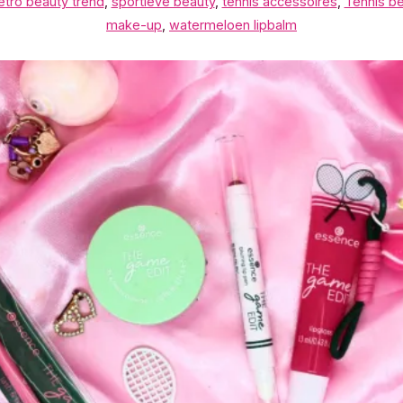
etro beauty trend
,
sportieve beauty
,
tennis accessoires
,
Tennis b
make-up
,
watermeloen lipbalm