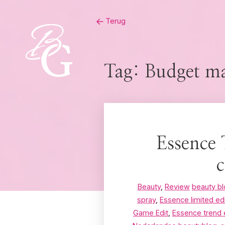
Skip
Terug
to
content
Tag:
Budget m
Essence
c
Beauty
,
Review
beauty b
spray
,
Essence limited edi
Game Edit
,
Essence trend 