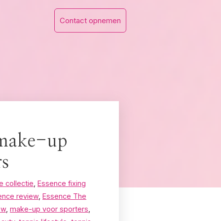
Contact opnemen
 make-up
rs
 collectie
,
Essence fixing
ence review
,
Essence The
ew
,
make-up voor sporters
,