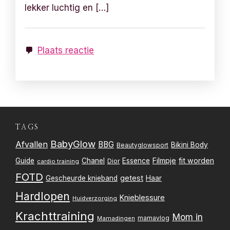
lekker luchtig en […]
Plaats reactie
TAGS
BabyGlow
Afvallen
BBG
Bikini Body
Beautyglowsport
Filmpje
fit worden
Guide
Chanel
Essence
Dior
cardio training
FOTD
getest
Gescheurde knieband
Haar
Hardlopen
Knieblessure
Huidverzorging
Krachttraining
Mom in
mamavlog
Mamadingen