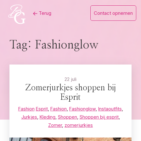
Skip
Terug
Contact opnemen
to
content
Tag:
Fashionglow
22 juli
Zomerjurkjes shoppen bij
Esprit
Fashion
Esprit
,
Fashion
,
Fashionglow
,
Instaoutfits
,
Jurkjes
,
Kleding
,
Shoppen
,
Shoppen bij esprit
,
Zomer
,
zomerjurkjes