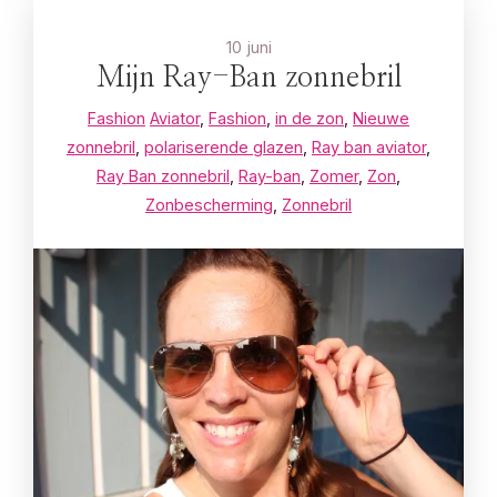
10 juni
Mijn Ray-Ban zonnebril
Fashion
Aviator
,
Fashion
,
in de zon
,
Nieuwe
zonnebril
,
polariserende glazen
,
Ray ban aviator
,
Ray Ban zonnebril
,
Ray-ban
,
Zomer
,
Zon
,
Zonbescherming
,
Zonnebril