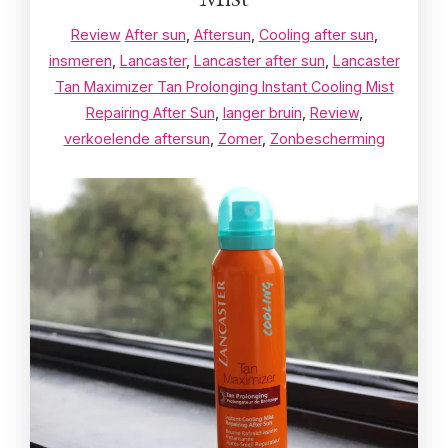
Review
After sun
,
Aftersun
,
Cooling after sun
,
insmeren
,
Lancaster
,
Lancaster after sun
,
Lancaster
Tan Maximizer Tan Prolonging Instant Cooling Mist
Repairing After Sun
,
langer bruin
,
Review
,
verkoelende aftersun
,
Zomer
,
Zonbescherming