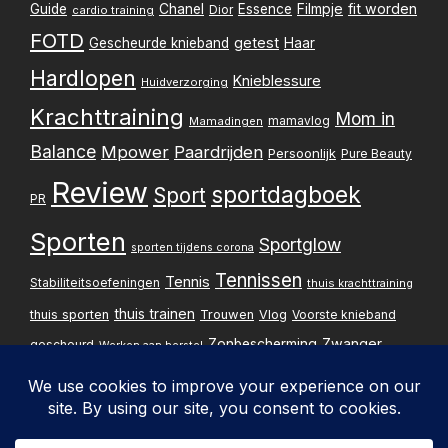
c
Filmpje
fit worden
Guide
Chanel
Essence
Dior
cardio training
FOTD
h
getest
Gescheurde knieband
Haar
Hardlopen
Knieblessure
Huidverzorging
t
Krachttraining
Mom in
mamavlog
Mamadingen
e
Balance
Mpower
Paardrijden
Persoonlijk
Pure Beauty
n
Review
sportdagboek
Sport
PR
p
Sporten
Sportglow
sporten tijdens corona
a
Tennissen
Tennis
Stabiliteitsoefeningen
thuis krachttraining
g
thuis trainen
thuis sporten
Trouwen
Vlog
Voorste knieband
i
Zwanger
Zonbescherming
gescheurd
Werken aan herstel
Zwangerschapsupdate
n
e