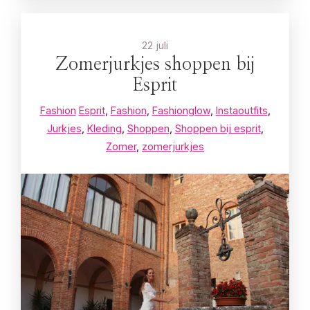
22 juli
Zomerjurkjes shoppen bij
Esprit
Fashion
Esprit
,
Fashion
,
Fashionglow
,
Instaoutfits
,
Jurkjes
,
Kleding
,
Shoppen
,
Shoppen bij esprit
,
Zomer
,
zomerjurkjes