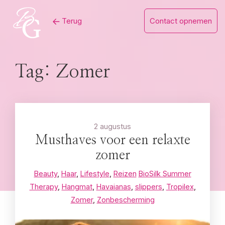
Skip
Terug
Contact opnemen
to
content
Tag:
Zomer
2 augustus
Musthaves voor een relaxte
zomer
Beauty
,
Haar
,
Lifestyle
,
Reizen
BioSilk Summer
Therapy
,
Hangmat
,
Havaianas
,
slippers
,
Tropilex
,
Zomer
,
Zonbescherming