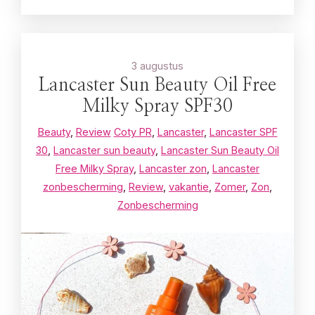
3 augustus
Lancaster Sun Beauty Oil Free
Milky Spray SPF30
Beauty
,
Review
Coty PR
,
Lancaster
,
Lancaster SPF
30
,
Lancaster sun beauty
,
Lancaster Sun Beauty Oil
Free Milky Spray
,
Lancaster zon
,
Lancaster
zonbescherming
,
Review
,
vakantie
,
Zomer
,
Zon
,
Zonbescherming