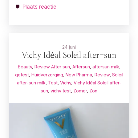
Plaats reactie
24 juni
Vichy Idéal Soleil after-sun
Beauty
,
Review
After sun
,
Aftersun
,
aftersun milk
,
getest
,
Huidverzorging
,
New Pharma
,
Review
,
Soleil
after-sun milk
,
Test
,
Vichy
,
Vichy Idéal Soleil after-
sun
,
vichy test
,
Zomer
,
Zon