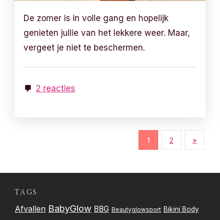
De zomer is in volle gang en hopelijk
genieten jullie van het lekkere weer. Maar,
vergeet je niet te beschermen.
2 reacties
B
1
2
»
e
r
TAGS
i
BabyGlow
Afvallen
BBG
Bikini Body
Beautyglowsport