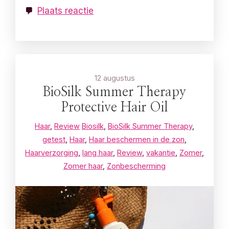
Plaats reactie
12 augustus
BioSilk Summer Therapy
Protective Hair Oil
Haar
,
Review
Biosilk
,
BioSilk Summer Therapy
,
getest
,
Haar
,
Haar beschermen in de zon
,
Haarverzorging
,
lang haar
,
Review
,
vakantie
,
Zomer
,
Zomer haar
,
Zonbescherming