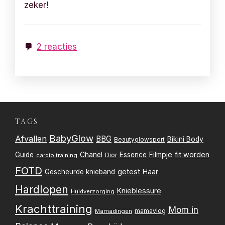
zeker!
2 reacties
TAGS
BabyGlow
Afvallen
BBG
Bikini Body
Beautyglowsport
Filmpje
fit worden
Guide
Chanel
Essence
Dior
cardio training
FOTD
getest
Gescheurde knieband
Haar
Hardlopen
Knieblessure
Huidverzorging
Krachttraining
Mom in
mamavlog
Mamadingen