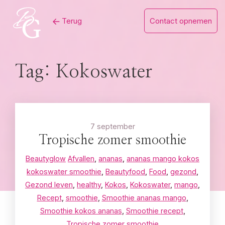
Skip
Terug
Contact opnemen
to
content
Tag:
Kokoswater
7 september
Tropische zomer smoothie
Beautyglow
Afvallen
,
ananas
,
ananas mango kokos
kokoswater smoothie
,
Beautyfood
,
Food
,
gezond
,
Gezond leven
,
healthy
,
Kokos
,
Kokoswater
,
mango
,
Recept
,
smoothie
,
Smoothie ananas mango
,
Smoothie kokos ananas
,
Smoothie recept
,
Tropische zomer smoothie