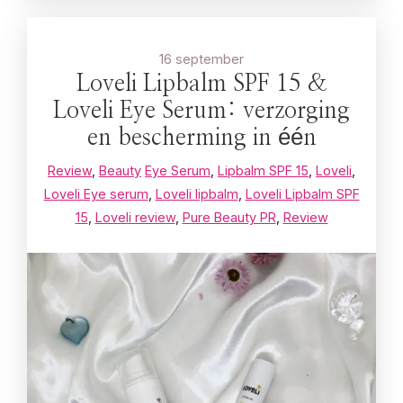
16 september
Loveli Lipbalm SPF 15 &
Loveli Eye Serum: verzorging
en bescherming in één
Review
,
Beauty
Eye Serum
,
Lipbalm SPF 15
,
Loveli
,
Loveli Eye serum
,
Loveli lipbalm
,
Loveli Lipbalm SPF
15
,
Loveli review
,
Pure Beauty PR
,
Review