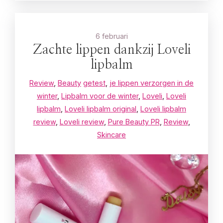
6 februari
Zachte lippen dankzij Loveli
lipbalm
Review
,
Beauty
getest
,
je lippen verzorgen in de
winter
,
Lipbalm voor de winter
,
Loveli
,
Loveli
lipbalm
,
Loveli lipbalm original
,
Loveli lipbalm
review
,
Loveli review
,
Pure Beauty PR
,
Review
,
Skincare