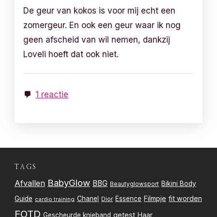
De geur van kokos is voor mij echt een
zomergeur. En ook een geur waar ik nog
geen afscheid van wil nemen, dankzij
Loveli hoeft dat ook niet.
1 reactie
TAGS
BabyGlow
Afvallen
BBG
Bikini Body
Beautyglowsport
Filmpje
fit worden
Guide
Chanel
Essence
Dior
cardio training
FOTD
getest
Gescheurde knieband
Haar