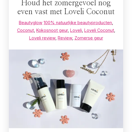
Houd het zomergevoel nog
even vast met Loveli Coconut
Beautyglow
100% natuurlijke beautyproducten
,
Coconut
,
Kokosnoot geur
,
Loveli
,
Loveli Coconut
,
Loveli review
,
Review
,
Zomerse geur