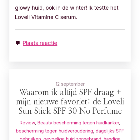
glowy huid, ook in de winter! Ik testte het
Loveli Vitamine C serum.
Plaats reactie
12 september
Waarom ik altijd SPF draag +
mijn nieuwe favoriet: de Loveli
Sun Stick SPF 30 No Perfume
Review
,
Beauty
bescherming tegen huidkanker
,
bescherming tegen huidveroudering
,
dagelijks SPF
gebruiken
,
gevoelige huid zonnebrand
,
handige