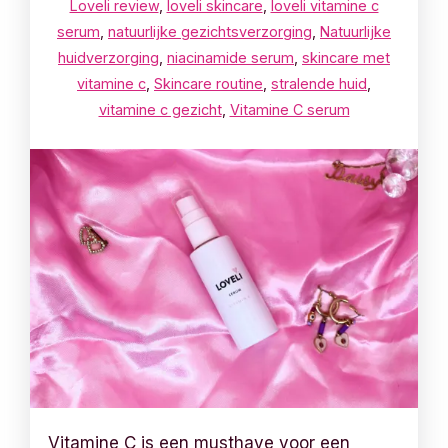
Loveli review
,
loveli skincare
,
loveli vitamine c
serum
,
natuurlijke gezichtsverzorging
,
Natuurlijke
huidverzorging
,
niacinamide serum
,
skincare met
vitamine c
,
Skincare routine
,
stralende huid
,
vitamine c gezicht
,
Vitamine C serum
Vitamine C is een musthave voor een