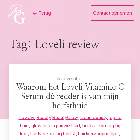
Skip
Terug
Contact opnemen
to
content
Tag:
Loveli review
5 november
Waarom het Loveli Vitamine C
Serum dé redder is van mijn
herfsthuid
Review
,
Beauty
BeautyGlow
,
clean beauty
,
egale
huid
,
glow huid
,
grauwe huid
,
huidverzorging bij
kou
,
huidverzorging herfst
,
huidverzorging tips
,