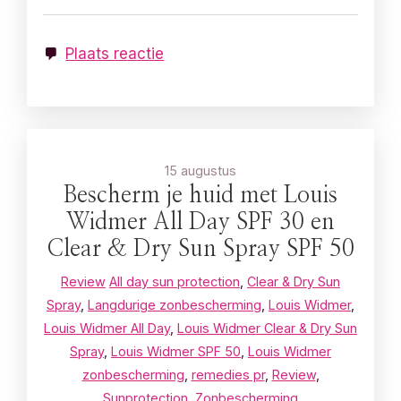
Plaats reactie
15 augustus
Bescherm je huid met Louis
Widmer All Day SPF 30 en
Clear & Dry Sun Spray SPF 50
Review
All day sun protection
,
Clear & Dry Sun
Spray
,
Langdurige zonbescherming
,
Louis Widmer
,
Louis Widmer All Day
,
Louis Widmer Clear & Dry Sun
Spray
,
Louis Widmer SPF 50
,
Louis Widmer
zonbescherming
,
remedies pr
,
Review
,
Sunprotection
,
Zonbescherming