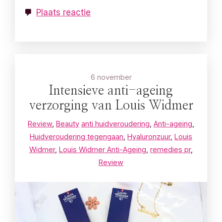
Plaats reactie
6 november
Intensieve anti-ageing
verzorging van Louis Widmer
Review
,
Beauty
anti huidveroudering
,
Anti-ageing
,
Huidveroudering tegengaan
,
Hyaluronzuur
,
Louis
Widmer
,
Louis Widmer Anti-Ageing
,
remedies pr
,
Review