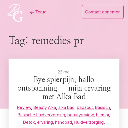
Skip
Terug
Contact opnemen
to
content
Tag:
remedies pr
22 mei
Bye spierpijn, hallo
ontspanning – mijn ervaring
met Alka Bad
Review
,
Beauty
Alka
,
alka bad
,
badzout
,
Basisch
,
Basische huidverzorging
,
beautyreview
,
bien pr
,
Detox
,
ervaring
,
handbad
,
Huidverzorging
,