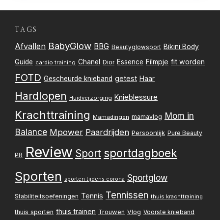
TAGS
BabyGlow
Afvallen
BBG
Bikini Body
Beautyglowsport
Filmpje
fit worden
Guide
Chanel
Essence
Dior
cardio training
FOTD
getest
Gescheurde knieband
Haar
Hardlopen
Knieblessure
Huidverzorging
Krachttraining
Mom in
mamavlog
Mamadingen
Balance
Mpower
Paardrijden
Persoonlijk
Pure Beauty
Review
sportdagboek
Sport
PR
Sporten
Sportglow
sporten tijdens corona
Tennissen
Tennis
Stabiliteitsoefeningen
thuis krachttraining
thuis trainen
thuis sporten
Trouwen
Vlog
Voorste knieband