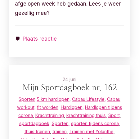
afgelopen week heb gedaan. Lees je weer
gezellig mee?
Plaats reactie
24 juni
Mijn Sportdagboek nr. 162
Sporten
5 km hardlopen
,
Cabau Lifestyle
,
Cabau
workout
,
fit worden
,
Hardlopen
,
Hardlopen tijdens
corona
,
Krachttraining
,
krachttraining thuis
,
Sport
,
sportdagboek
,
Sporten
,
sporten tijdens corona
,
thuis trainen
,
trainen
,
Trainen met Yolanthe
,