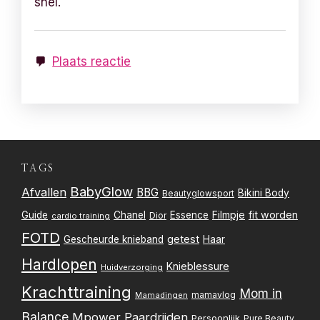
snel.
Plaats reactie
TAGS
BabyGlow
Afvallen
BBG
Bikini Body
Beautyglowsport
Filmpje
fit worden
Guide
Chanel
Essence
Dior
cardio training
FOTD
getest
Gescheurde knieband
Haar
Hardlopen
Knieblessure
Huidverzorging
Krachttraining
Mom in
mamavlog
Mamadingen
Balance
Mpower
Paardrijden
Persoonlijk
Pure Beauty