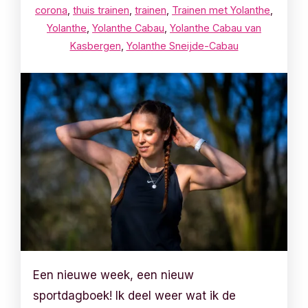
corona
,
thuis trainen
,
trainen
,
Trainen met Yolanthe
,
Yolanthe
,
Yolanthe Cabau
,
Yolanthe Cabau van
Kasbergen
,
Yolanthe Sneijde-Cabau
Een nieuwe week, een nieuw
sportdagboek! Ik deel weer wat ik de