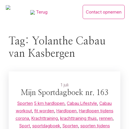
Skip
Terug
Contact opnemen
to
content
Tag:
Yolanthe Cabau
van Kasbergen
1 juli
Mijn Sportdagboek nr. 163
Sporten
5 km hardlopen
,
Cabau Lifestyle
,
Cabau
workout
,
fit worden
,
Hardlopen
,
Hardlopen tijdens
corona
,
Krachttraining
,
krachttraining thuis
,
rennen
,
Sport
,
sportdagboek
,
Sporten
,
sporten tijdens