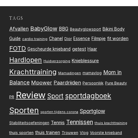
TAGS
BabyGlow
Afvallen
BBG
Bikini Body
Beautyglowsport
Filmpje
fit worden
Guide
Chanel
Essence
Dior
cardio training
FOTD
getest
Gescheurde knieband
Haar
Hardlopen
Knieblessure
Huidverzorging
Krachttraining
Mom in
mamavlog
Mamadingen
Balance
Mpower
Paardrijden
Persoonlijk
Pure Beauty
Review
sportdagboek
Sport
PR
Sporten
Sportglow
sporten tijdens corona
Tennissen
Tennis
Stabiliteitsoefeningen
thuis krachttraining
thuis trainen
thuis sporten
Trouwen
Vlog
Voorste knieband