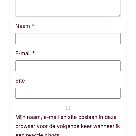
i
g
a
Naam
*
t
i
E-mail
*
e
Site
Mijn naam, e-mail en site opslaan in deze
browser voor de volgende keer wanneer ik
een reactie plaats.