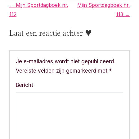
B
← Mijn Sportdagboek nr.
Mijn Sportdagboek nr.
112
113 →
e
r
Laat een reactie achter ♥
i
c
Je e-mailadres wordt niet gepubliceerd.
h
Vereiste velden zijn gemarkeerd met
*
t
Bericht
n
a
v