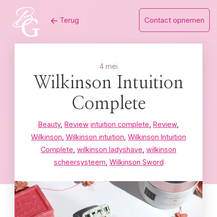
Skip
Terug
Contact opnemen
to
content
4 mei
Wilkinson Intuition
Complete
Beauty
,
Review
intuition complete
,
Review
,
Wilkinson
,
Wilkinson intuition
,
Wilkinson Intuition
Complete
,
wilkinson ladyshave
,
wilkinson
scheersysteem
,
Wilkinson Sword