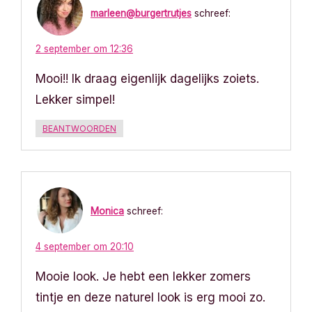
h
marleen@burgertrutjes
schreef:
t
2 september om 12:36
n
Mooi!! Ik draag eigenlijk dagelijks zoiets.
a
Lekker simpel!
v
BEANTWOORDEN
i
g
a
Monica
schreef:
t
4 september om 20:10
i
Mooie look. Je hebt een lekker zomers
tintje en deze naturel look is erg mooi zo.
e