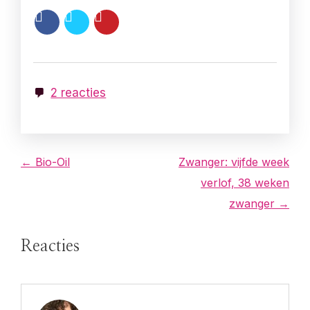
2 reacties
B
← Bio-Oil
Zwanger: vijfde week
verlof, 38 weken
e
zwanger →
r
Reacties
i
c