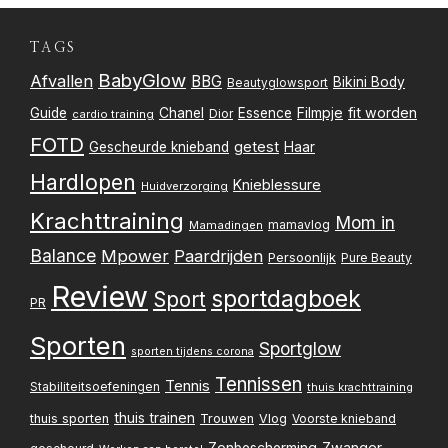
TAGS
BabyGlow
Afvallen
BBG
Bikini Body
Beautyglowsport
Filmpje
fit worden
Guide
Chanel
Essence
Dior
cardio training
FOTD
getest
Gescheurde knieband
Haar
Hardlopen
Knieblessure
Huidverzorging
Krachttraining
Mom in
mamavlog
Mamadingen
Balance
Mpower
Paardrijden
Persoonlijk
Pure Beauty
Review
sportdagboek
Sport
PR
Sporten
Sportglow
sporten tijdens corona
Tennissen
Tennis
Stabiliteitsoefeningen
thuis krachttraining
thuis trainen
thuis sporten
Trouwen
Vlog
Voorste knieband
Zwanger