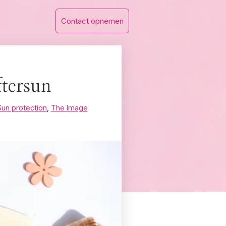
Contact opnemen
ftersun
Sun protection
,
The Image