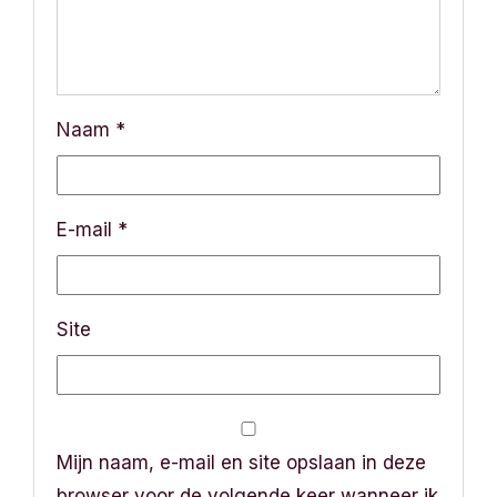
i
g
a
Naam
*
t
i
E-mail
*
e
Site
Mijn naam, e-mail en site opslaan in deze
browser voor de volgende keer wanneer ik