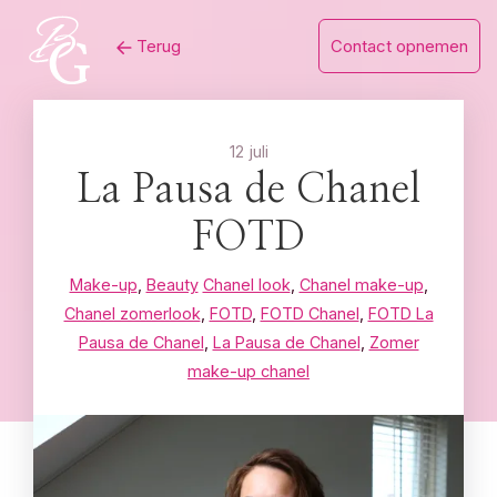
Skip
Terug
Contact opnemen
to
content
12 juli
La Pausa de Chanel
FOTD
Make-up
,
Beauty
Chanel look
,
Chanel make-up
,
Chanel zomerlook
,
FOTD
,
FOTD Chanel
,
FOTD La
Pausa de Chanel
,
La Pausa de Chanel
,
Zomer
make-up chanel