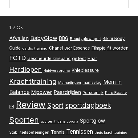
TAGS
BabyGlow
Afvallen
BBG
Bikini Body
Beautyglowsport
Filmpje
fit worden
Guide
Chanel
Essence
Dior
cardio training
FOTD
getest
Gescheurde knieband
Haar
Hardlopen
Knieblessure
Huidverzorging
Krachttraining
Mom in
mamavlog
Mamadingen
Balance
Mpower
Paardrijden
Persoonlijk
Pure Beauty
Review
sportdagboek
Sport
PR
Sporten
Sportglow
sporten tijdens corona
Tennissen
Tennis
Stabiliteitsoefeningen
thuis krachttraining