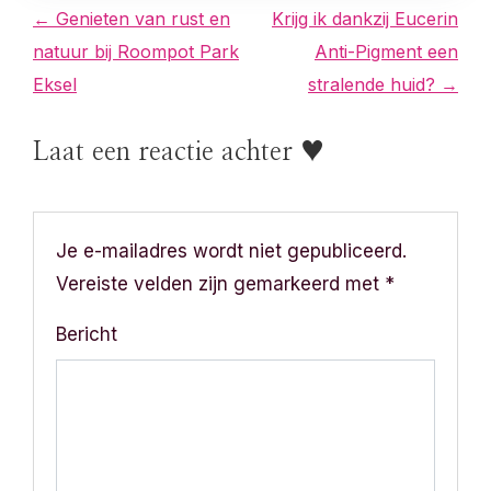
B
← Genieten van rust en
Krijg ik dankzij Eucerin
natuur bij Roompot Park
Anti-Pigment een
e
Eksel
stralende huid? →
r
Laat een reactie achter ♥
i
c
h
Je e-mailadres wordt niet gepubliceerd.
Vereiste velden zijn gemarkeerd met
*
t
Bericht
n
a
v