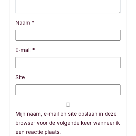
g
a
Naam
*
t
i
E-mail
*
e
Site
Mijn naam, e-mail en site opslaan in deze
browser voor de volgende keer wanneer ik
een reactie plaats.