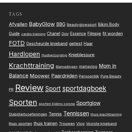
TAGS
BabyGlow
Afvallen
BBG
Bikini Body
Beautyglowsport
Filmpje
fit worden
Guide
Chanel
Essence
Dior
cardio training
FOTD
getest
Gescheurde knieband
Haar
Hardlopen
Knieblessure
Huidverzorging
Krachttraining
Mom in
mamavlog
Mamadingen
Balance
Mpower
Paardrijden
Persoonlijk
Pure Beauty
Review
sportdagboek
Sport
PR
Sporten
Sportglow
sporten tijdens corona
Tennissen
Tennis
Stabiliteitsoefeningen
thuis krachttraining
thuis trainen
thuis sporten
Trouwen
Vlog
Voorste knieband