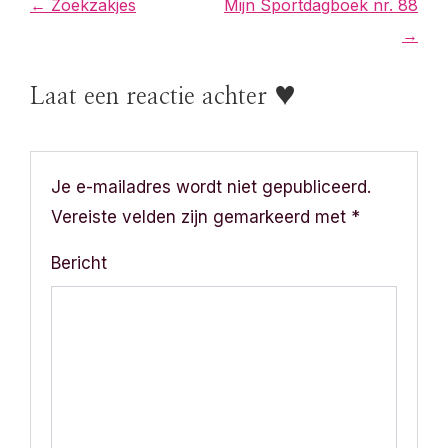
B
← Zoekzakjes
Mijn Sportdagboek nr. 88
→
e
r
Laat een reactie achter ♥
i
c
Je e-mailadres wordt niet gepubliceerd.
h
Vereiste velden zijn gemarkeerd met
*
t
Bericht
n
a
v
i