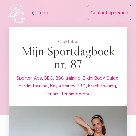
Skip
Terug
Contact opnemen
to
content
31 oktober
Mijn Sportdagboek
nr. 87
Sporten
Abs
,
BBG
,
BBG training
,
Bikini Body Guide
,
cardio training
,
Kayla Itsines BBG
,
Krachttraining
,
Tennis
,
Tennistoernooi