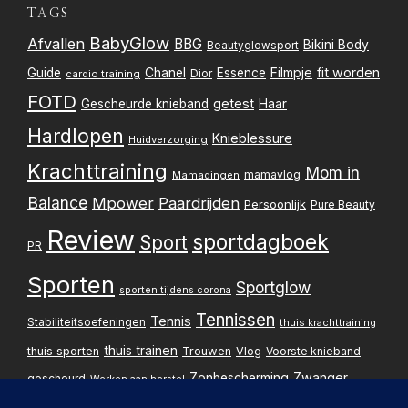
TAGS
BabyGlow
Afvallen
BBG
Bikini Body
Beautyglowsport
Filmpje
fit worden
Guide
Chanel
Essence
Dior
cardio training
FOTD
getest
Gescheurde knieband
Haar
Hardlopen
Knieblessure
Huidverzorging
Krachttraining
Mom in
mamavlog
Mamadingen
Balance
Mpower
Paardrijden
Persoonlijk
Pure Beauty
Review
sportdagboek
Sport
PR
Sporten
Sportglow
sporten tijdens corona
Tennissen
Tennis
Stabiliteitsoefeningen
thuis krachttraining
thuis trainen
thuis sporten
Trouwen
Vlog
Voorste knieband
Zwanger
Zonbescherming
gescheurd
Werken aan herstel
Zwangerschapsupdate