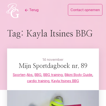
Skip
Terug
Contact opnemen
to
content
Tag:
Kayla Itsines BBG
14 november
Mijn Sportdagboek nr. 89
Sporten
Abs
,
BBG
,
BBG training
,
Bikini Body Guide
,
cardio training
,
Kayla Itsines BBG