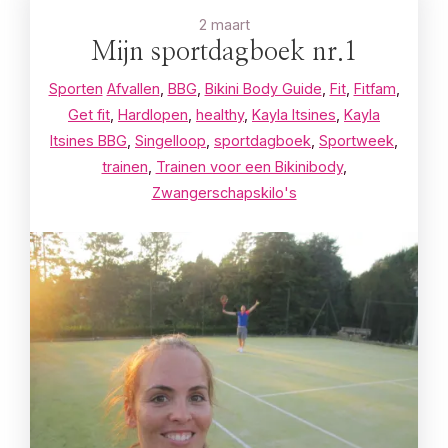
2 maart
Mijn sportdagboek nr.1
Sporten
Afvallen
,
BBG
,
Bikini Body Guide
,
Fit
,
Fitfam
,
Get fit
,
Hardlopen
,
healthy
,
Kayla Itsines
,
Kayla
Itsines BBG
,
Singelloop
,
sportdagboek
,
Sportweek
,
trainen
,
Trainen voor een Bikinibody
,
Zwangerschapskilo's