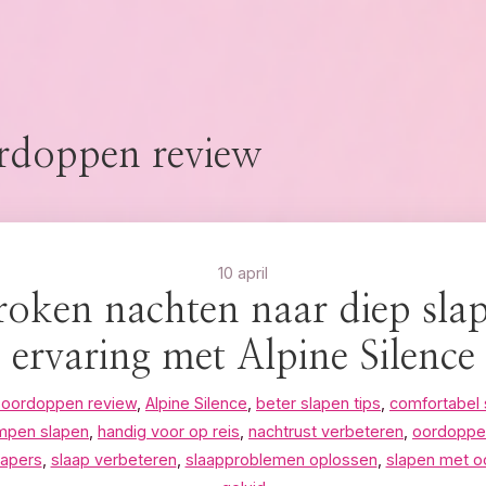
rdoppen review
10 april
oken nachten naar diep sla
ervaring met Alpine Silence
e oordoppen review
,
Alpine Silence
,
beter slapen tips
,
comfortabel 
mpen slapen
,
handig voor op reis
,
nachtrust verbeteren
,
oordoppe
lapers
,
slaap verbeteren
,
slaapproblemen oplossen
,
slapen met 