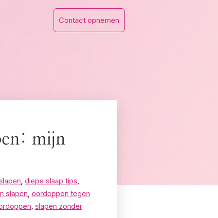
Contact opnemen
pen: mijn
slapen
,
diepe slaap tips
,
n slapen
,
oordoppen tegen
oordoppen
,
slapen zonder