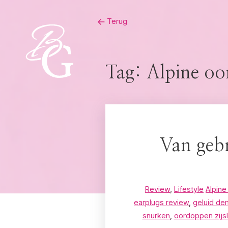
Skip
Terug
to
content
Tag:
Alpine oo
Van gebr
Review
,
Lifestyle
Alpin
earplugs review
,
geluid de
snurken
,
oordoppen zijs