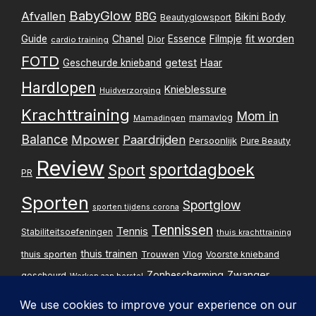
BabyGlow
Afvallen
BBG
Bikini Body
Beautyglowsport
Filmpje
fit worden
Guide
Chanel
Essence
Dior
cardio training
FOTD
getest
Gescheurde knieband
Haar
Hardlopen
Knieblessure
Huidverzorging
Krachttraining
Mom in
mamavlog
Mamadingen
Balance
Mpower
Paardrijden
Persoonlijk
Pure Beauty
Review
sportdagboek
Sport
PR
Sporten
Sportglow
sporten tijdens corona
Tennissen
Tennis
Stabiliteitsoefeningen
thuis krachttraining
thuis trainen
thuis sporten
Trouwen
Vlog
Voorste knieband
Zwanger
Zonbescherming
gescheurd
Werken aan herstel
Zwangerschapsupdate