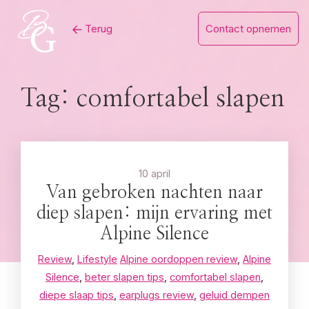
Skip
Terug
Contact opnemen
to
content
Tag:
comfortabel slapen
10 april
Van gebroken nachten naar
diep slapen: mijn ervaring met
Alpine Silence
Review
,
Lifestyle
Alpine oordoppen review
,
Alpine
Silence
,
beter slapen tips
,
comfortabel slapen
,
diepe slaap tips
,
earplugs review
,
geluid dempen