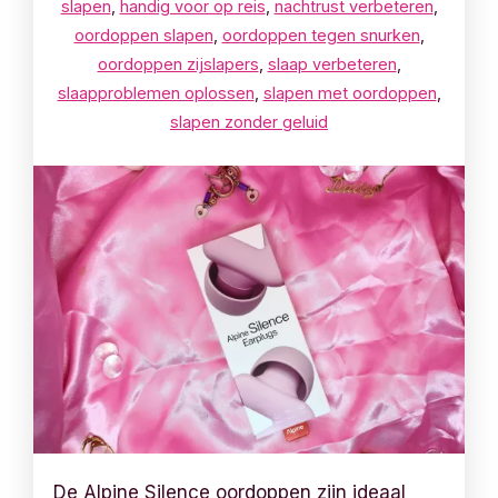
slapen
,
handig voor op reis
,
nachtrust verbeteren
,
oordoppen slapen
,
oordoppen tegen snurken
,
oordoppen zijslapers
,
slaap verbeteren
,
slaapproblemen oplossen
,
slapen met oordoppen
,
slapen zonder geluid
De Alpine Silence oordoppen zijn ideaal