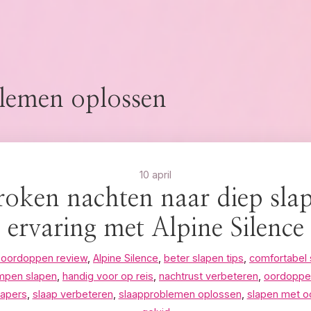
lemen oplossen
10 april
oken nachten naar diep sla
ervaring met Alpine Silence
e oordoppen review
,
Alpine Silence
,
beter slapen tips
,
comfortabel 
mpen slapen
,
handig voor op reis
,
nachtrust verbeteren
,
oordoppe
lapers
,
slaap verbeteren
,
slaapproblemen oplossen
,
slapen met 