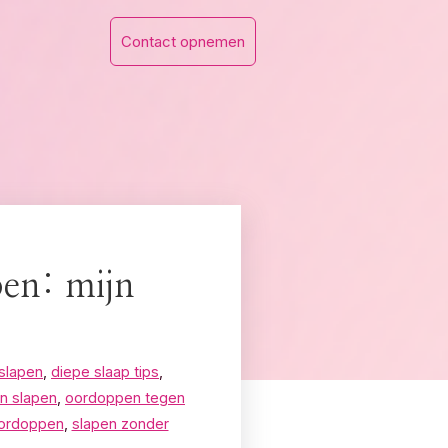
Contact opnemen
pen: mijn
slapen
,
diepe slaap tips
,
n slapen
,
oordoppen tegen
oordoppen
,
slapen zonder