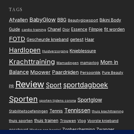
TAGS
BabyGlow
Afvallen
BBG
Bikini Body
Beautyglowsport
Filmpje
fit worden
Guide
Chanel
Essence
Dior
cardio training
FOTD
getest
Gescheurde knieband
Haar
Hardlopen
Knieblessure
Huidverzorging
Krachttraining
Mom in
mamavlog
Mamadingen
Balance
Mpower
Paardrijden
Persoonlijk
Pure Beauty
Review
sportdagboek
Sport
PR
Sporten
Sportglow
sporten tijdens corona
Tennissen
Tennis
Stabiliteitsoefeningen
thuis krachttraining
thuis trainen
thuis sporten
Trouwen
Vlog
Voorste knieband
Zwanger
Zonbescherming
gescheurd
Werken aan herstel