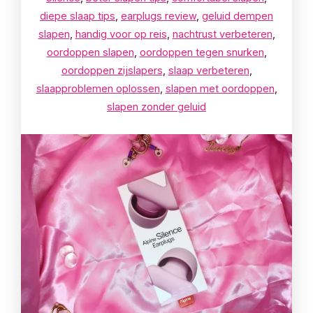
diepe slaap tips
,
earplugs review
,
geluid dempen
slapen
,
handig voor op reis
,
nachtrust verbeteren
,
oordoppen slapen
,
oordoppen tegen snurken
,
oordoppen zijslapers
,
slaap verbeteren
,
slaapproblemen oplossen
,
slapen met oordoppen
,
slapen zonder geluid