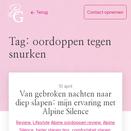
Skip
Terug
Contact opnemen
to
content
Tag:
oordoppen tegen
snurken
10 april
Van gebroken nachten naar
diep slapen: mijn ervaring met
Alpine Silence
Review
,
Lifestyle
Alpine oordoppen review
,
Alpine
Silence
,
beter slapen tips
,
comfortabel slapen
,