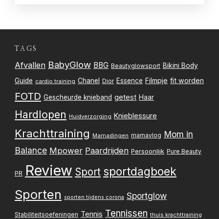
TAGS
BabyGlow
Afvallen
BBG
Bikini Body
Beautyglowsport
Filmpje
fit worden
Guide
Chanel
Essence
Dior
cardio training
FOTD
getest
Gescheurde knieband
Haar
Hardlopen
Knieblessure
Huidverzorging
Krachttraining
Mom in
mamavlog
Mamadingen
Balance
Mpower
Paardrijden
Persoonlijk
Pure Beauty
Review
sportdagboek
Sport
PR
Sporten
Sportglow
sporten tijdens corona
Tennissen
Tennis
Stabiliteitsoefeningen
thuis krachttraining