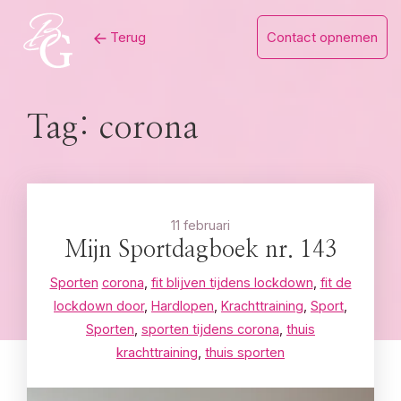
Skip
Terug
Contact opnemen
to
content
Tag:
corona
11 februari
Mijn Sportdagboek nr. 143
Sporten
corona
,
fit blijven tijdens lockdown
,
fit de
lockdown door
,
Hardlopen
,
Krachttraining
,
Sport
,
Sporten
,
sporten tijdens corona
,
thuis
krachttraining
,
thuis sporten