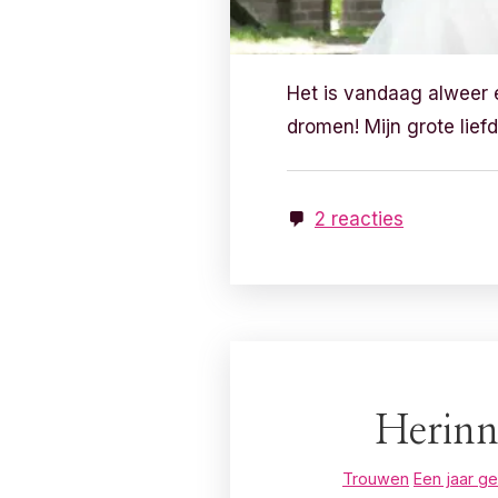
Het is vandaag alweer 
dromen! Mijn grote liefd
2 reacties
Herinn
Trouwen
Een jaar g