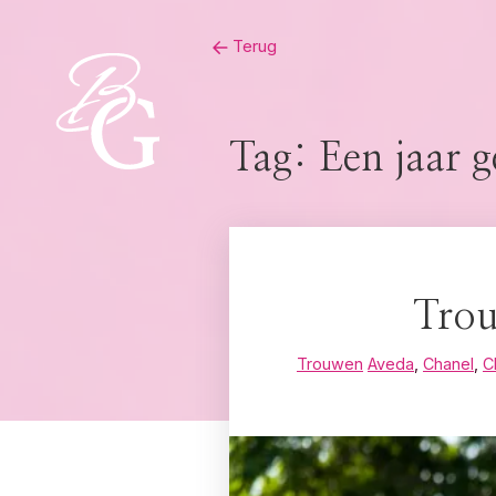
Skip
Terug
to
content
Tag:
Een jaar 
Trou
Trouwen
Aveda
,
Chanel
,
C