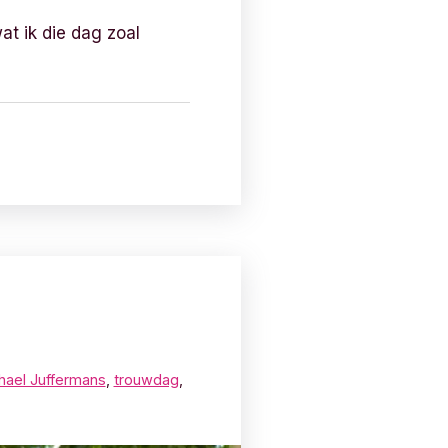
at ik die dag zoal
hael Juffermans
,
trouwdag
,