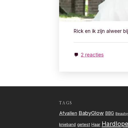
Rick en ik zijn alweer b
2 reacties
TAGS
BabyGlow
Afvallen
BBG
Beauty
Hardlop
getest
knieband
Haar