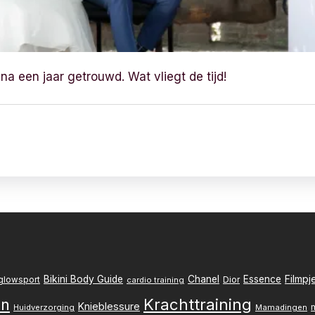
ijna een jaar getrouwd. Wat vliegt de tijd!
Filmpj
Bikini Body Guide
Chanel
Essence
Dior
glowsport
cardio training
Krachttraining
en
Knieblessure
Huidverzorging
Mamadingen