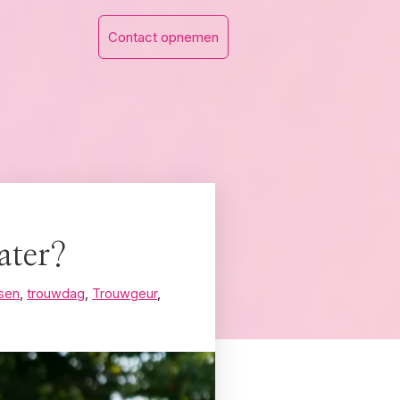
Contact opnemen
ater?
nsen
,
trouwdag
,
Trouwgeur
,