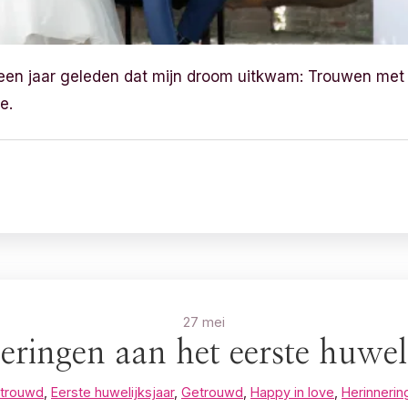
een jaar geleden dat mijn droom uitkwam: Trouwen met
e.
27 mei
eringen aan het eerste huweli
etrouwd
,
Eerste huwelijksjaar
,
Getrouwd
,
Happy in love
,
Herinnerin