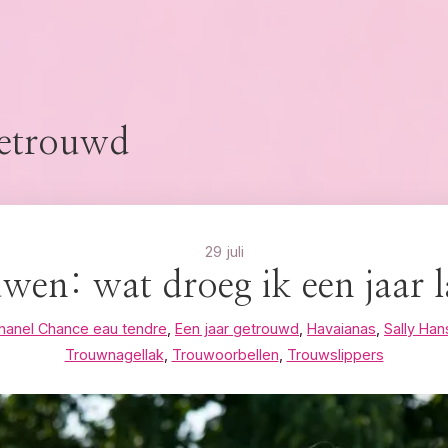
getrouwd
29 juli
wen: wat droeg ik een jaar l
hanel Chance eau tendre
,
Een jaar getrouwd
,
Havaianas
,
Sally Ha
Trouwnagellak
,
Trouwoorbellen
,
Trouwslippers