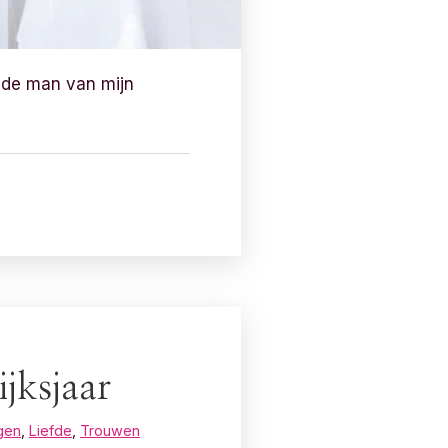
 de man van mijn
jksjaar
gen
,
Liefde
,
Trouwen