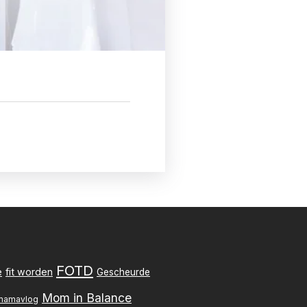
FOTD
e
fit worden
Gescheurde
Mom in Balance
mamavlog