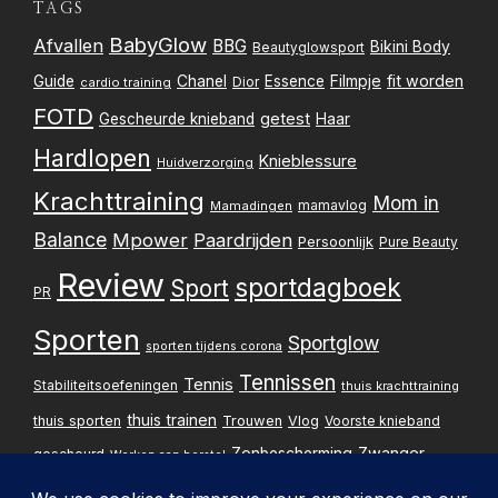
TAGS
BabyGlow
Afvallen
BBG
Bikini Body
Beautyglowsport
Filmpje
fit worden
Guide
Chanel
Essence
Dior
cardio training
FOTD
getest
Gescheurde knieband
Haar
Hardlopen
Knieblessure
Huidverzorging
Krachttraining
Mom in
mamavlog
Mamadingen
Balance
Mpower
Paardrijden
Persoonlijk
Pure Beauty
Review
sportdagboek
Sport
PR
Sporten
Sportglow
sporten tijdens corona
Tennissen
Tennis
Stabiliteitsoefeningen
thuis krachttraining
thuis trainen
thuis sporten
Trouwen
Vlog
Voorste knieband
Zwanger
Zonbescherming
gescheurd
Werken aan herstel
Zwangerschapsupdate