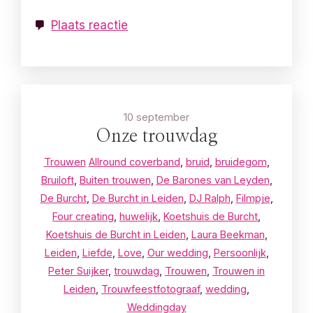
Plaats reactie
10 september
Onze trouwdag
Trouwen
Allround coverband
,
bruid
,
bruidegom
,
Bruiloft
,
Buiten trouwen
,
De Barones van Leyden
,
De Burcht
,
De Burcht in Leiden
,
DJ Ralph
,
Filmpje
,
Four creating
,
huwelijk
,
Koetshuis de Burcht
,
Koetshuis de Burcht in Leiden
,
Laura Beekman
,
Leiden
,
Liefde
,
Love
,
Our wedding
,
Persoonlijk
,
Peter Suijker
,
trouwdag
,
Trouwen
,
Trouwen in
Leiden
,
Trouwfeestfotograaf
,
wedding
,
Weddingday