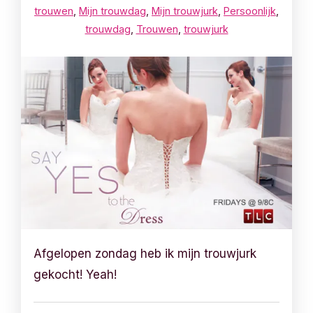
trouwen
,
Mijn trouwdag
,
Mijn trouwjurk
,
Persoonlijk
,
trouwdag
,
Trouwen
,
trouwjurk
Afgelopen zondag heb ik mijn trouwjurk
gekocht! Yeah!