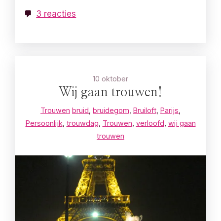
3 reacties
10 oktober
Wij gaan trouwen!
Trouwen
bruid
,
bruidegom
,
Bruiloft
,
Parijs
,
Persoonlijk
,
trouwdag
,
Trouwen
,
verloofd
,
wij gaan
trouwen