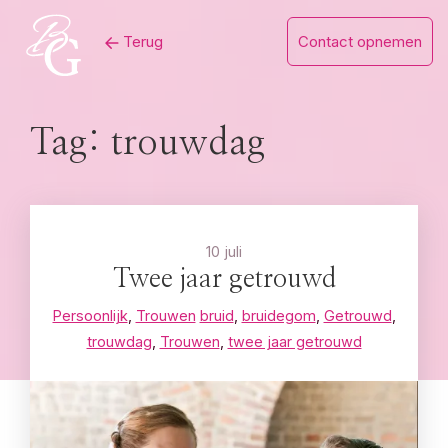
Skip
Terug
Contact opnemen
to
content
Tag:
trouwdag
10 juli
Twee jaar getrouwd
Persoonlijk
,
Trouwen
bruid
,
bruidegom
,
Getrouwd
,
trouwdag
,
Trouwen
,
twee jaar getrouwd