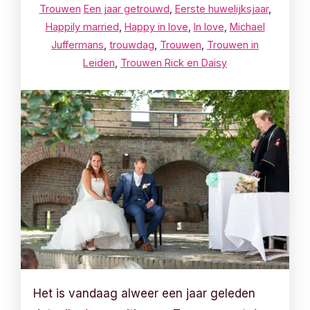
Trouwen
Een jaar getrouwd
,
Eerste huwelijksjaar
,
Happily married
,
Happy in love
,
In love
,
Michael
Juffermans
,
trouwdag
,
Trouwen
,
Trouwen in
Leiden
,
Trouwen Rick en Daisy
Het is vandaag alweer een jaar geleden