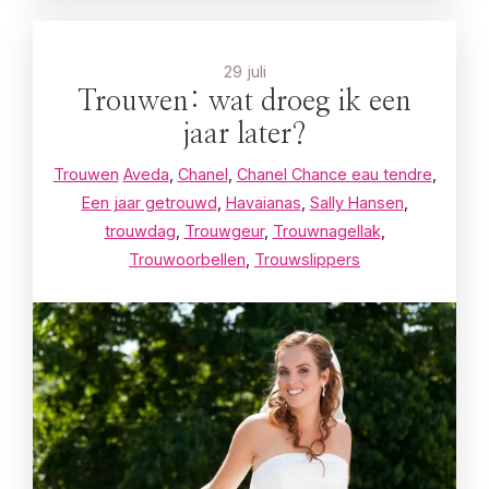
29 juli
Trouwen: wat droeg ik een
jaar later?
Trouwen
Aveda
,
Chanel
,
Chanel Chance eau tendre
,
Een jaar getrouwd
,
Havaianas
,
Sally Hansen
,
trouwdag
,
Trouwgeur
,
Trouwnagellak
,
Trouwoorbellen
,
Trouwslippers