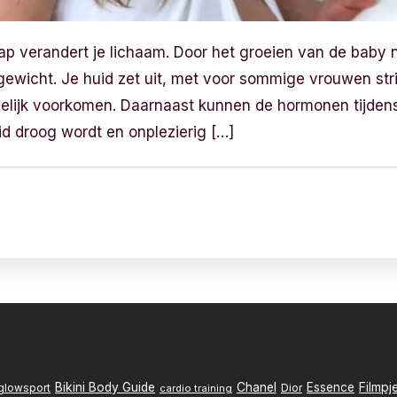
p verandert je lichaam. Door het groeien van de baby
ewicht. Je huid zet uit, met voor sommige vrouwen stri
ogelijk voorkomen. Daarnaast kunnen de hormonen tijde
id droog wordt en onplezierig […]
Filmpj
Bikini Body Guide
Chanel
Essence
Dior
glowsport
cardio training