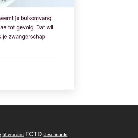
 neemt je buikomvang
ae tot gevolg. Dat wil
ns je zwangerschap
FOTD
e
fit worden
Gescheurde