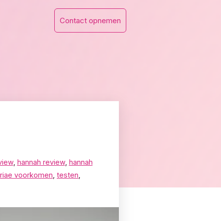
Contact opnemen
view
,
hannah review
,
hannah
triae voorkomen
,
testen
,