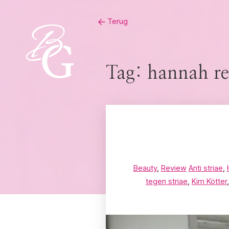
Skip
Terug
to
content
Tag:
hannah r
Beauty
,
Review
Anti striae
,
tegen striae
,
Kim Kötter