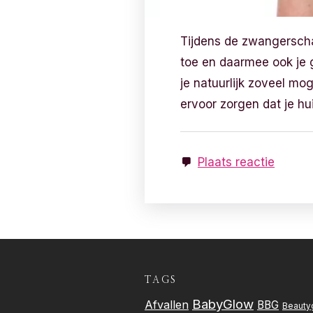
Tijdens de zwangerscha
toe en daarmee ook je g
je natuurlijk zoveel m
ervoor zorgen dat je hu
Plaats reactie
TAGS
BabyGlow
Afvallen
BBG
Beauty