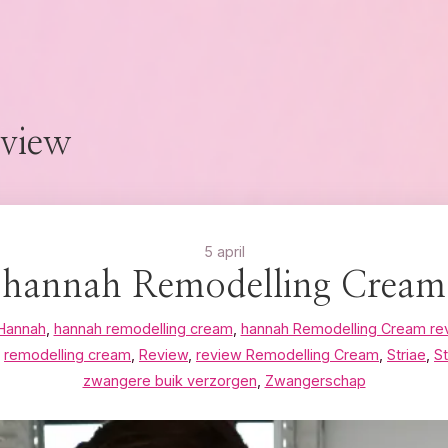
eview
5 april
hannah Remodelling Cream
Hannah
,
hannah remodelling cream
,
hannah Remodelling Cream re
,
remodelling cream
,
Review
,
review Remodelling Cream
,
Striae
,
S
zwangere buik verzorgen
,
Zwangerschap