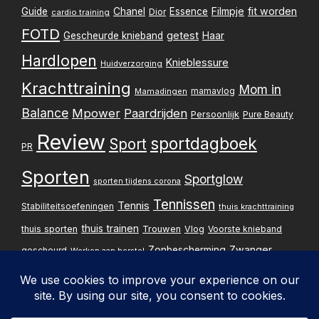
Filmpje
fit worden
Guide
Chanel
Essence
Dior
cardio training
FOTD
getest
Gescheurde knieband
Haar
Hardlopen
Knieblessure
Huidverzorging
Krachttraining
Mom in
mamavlog
Mamadingen
Balance
Mpower
Paardrijden
Persoonlijk
Pure Beauty
Review
sportdagboek
Sport
PR
Sporten
Sportglow
sporten tijdens corona
Tennissen
Tennis
Stabiliteitsoefeningen
thuis krachttraining
thuis trainen
thuis sporten
Trouwen
Vlog
Voorste knieband
Zwanger
Zonbescherming
gescheurd
Werken aan herstel
Zwangerschapsupdate