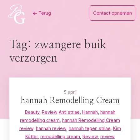
Skip
Terug
Contact opnemen
to
content
Tag:
zwangere buik
verzorgen
5 april
hannah Remodelling Cream
Beauty
,
Review
Anti striae
,
Hannah
,
hannah
remodelling cream
,
hannah Remodelling Cream
review
,
hannah review
,
hannah tegen striae
,
Kim
Kötter
,
remodelling cream
,
Review
,
review