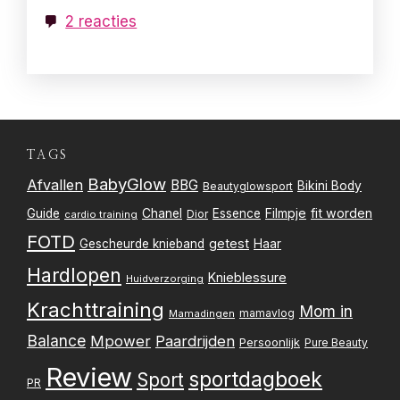
2 reacties
TAGS
BabyGlow
Afvallen
BBG
Bikini Body
Beautyglowsport
Filmpje
fit worden
Guide
Chanel
Essence
Dior
cardio training
FOTD
getest
Gescheurde knieband
Haar
Hardlopen
Knieblessure
Huidverzorging
Krachttraining
Mom in
mamavlog
Mamadingen
Balance
Mpower
Paardrijden
Persoonlijk
Pure Beauty
Review
sportdagboek
Sport
PR