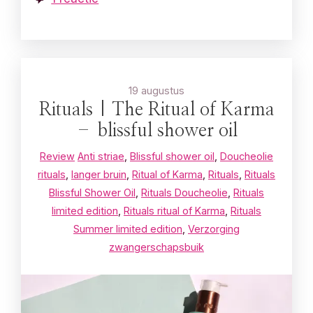
19 augustus
Rituals | The Ritual of Karma
– blissful shower oil
Review
Anti striae
,
Blissful shower oil
,
Doucheolie
rituals
,
langer bruin
,
Ritual of Karma
,
Rituals
,
Rituals
Blissful Shower Oil
,
Rituals Doucheolie
,
Rituals
limited edition
,
Rituals ritual of Karma
,
Rituals
Summer limited edition
,
Verzorging
zwangerschapsbuik