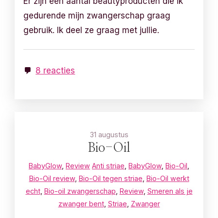
Er zijn een aantal beautyproducten die ik
gedurende mijn zwangerschap graag
gebruik. Ik deel ze graag met jullie.
8 reacties
31 augustus
Bio-Oil
BabyGlow
,
Review
Anti striae
,
BabyGlow
,
Bio-Oil
,
Bio-Oil review
,
Bio-Oil tegen striae
,
Bio-Oil werkt
echt
,
Bio-oil zwangerschap
,
Review
,
Smeren als je
zwanger bent
,
Striae
,
Zwanger