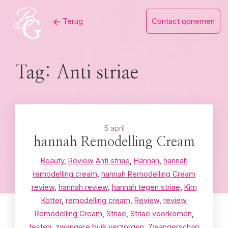
Skip
Terug
Contact opnemen
to
content
Tag:
Anti striae
5 april
hannah Remodelling Cream
Beauty
,
Review
Anti striae
,
Hannah
,
hannah
remodelling cream
,
hannah Remodelling Cream
review
,
hannah review
,
hannah tegen striae
,
Kim
Kötter
,
remodelling cream
,
Review
,
review
Remodelling Cream
,
Striae
,
Striae voorkomen
,
testen
,
zwangere buik verzorgen
,
Zwangerschap