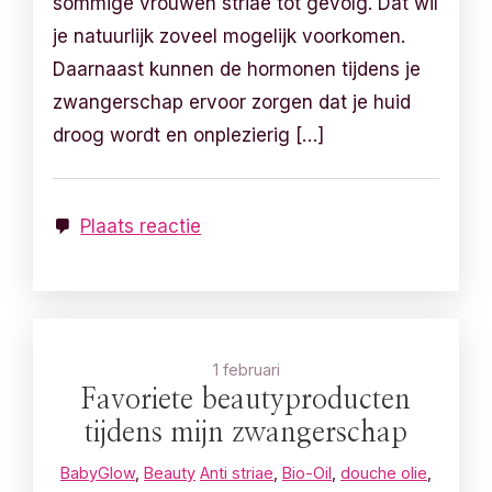
sommige vrouwen striae tot gevolg. Dat wil
je natuurlijk zoveel mogelijk voorkomen.
Daarnaast kunnen de hormonen tijdens je
zwangerschap ervoor zorgen dat je huid
droog wordt en onplezierig […]
Plaats reactie
1 februari
Favoriete beautyproducten
tijdens mijn zwangerschap
BabyGlow
,
Beauty
Anti striae
,
Bio-Oil
,
douche olie
,