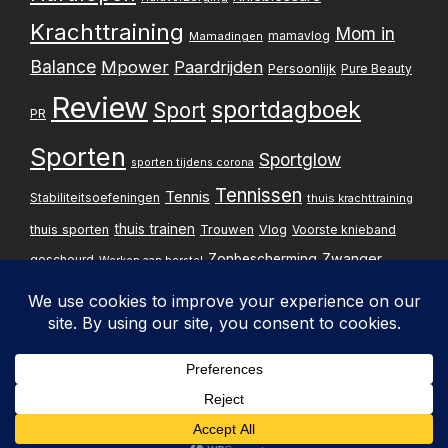
Krachttraining
Mom in
mamavlog
Mamadingen
Balance
Mpower
Paardrijden
Persoonlijk
Pure Beauty
Review
sportdagboek
Sport
PR
Sporten
Sportglow
sporten tijdens corona
Tennissen
Tennis
Stabiliteitsoefeningen
thuis krachttraining
thuis trainen
thuis sporten
Trouwen
Vlog
Voorste knieband
Zwanger
Zonbescherming
gescheurd
Werken aan herstel
Zwangerschapsupdate
Privacybelei
Design & implementatie:
Pxperfect
d