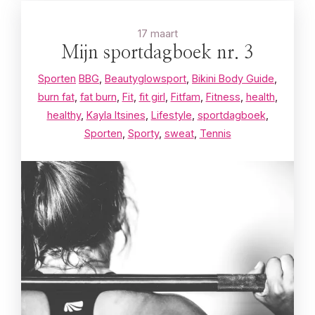
17 maart
Mijn sportdagboek nr. 3
Sporten
BBG
,
Beautyglowsport
,
Bikini Body Guide
,
burn fat
,
fat burn
,
Fit
,
fit girl
,
Fitfam
,
Fitness
,
health
,
healthy
,
Kayla Itsines
,
Lifestyle
,
sportdagboek
,
Sporten
,
Sporty
,
sweat
,
Tennis