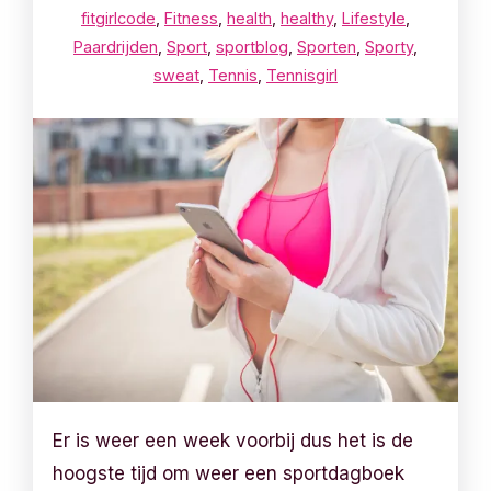
fitgirlcode
,
Fitness
,
health
,
healthy
,
Lifestyle
,
Paardrijden
,
Sport
,
sportblog
,
Sporten
,
Sporty
,
sweat
,
Tennis
,
Tennisgirl
Er is weer een week voorbij dus het is de
hoogste tijd om weer een sportdagboek