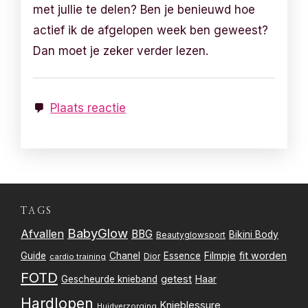
met jullie te delen? Ben je benieuwd hoe
actief ik de afgelopen week ben geweest?
Dan moet je zeker verder lezen.
Plaats reactie
TAGS
BabyGlow
Afvallen
BBG
Bikini Body
Beautyglowsport
Filmpje
fit worden
Guide
Chanel
Essence
Dior
cardio training
FOTD
getest
Gescheurde knieband
Haar
Hardlopen
Knieblessure
Huidverzorging