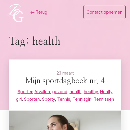
Skip
Terug
Contact opnemen
to
content
Tag:
health
23 maart
Mijn sportdagboek nr. 4
Sporten
Afvallen
,
gezond
,
health
,
healthy
,
Healty
girl
,
Sporten
,
Sporty
,
Tennis
,
Tennisgirl
,
Tennissen