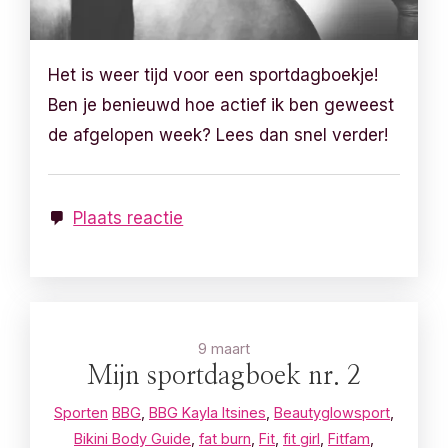
Het is weer tijd voor een sportdagboekje!
Ben je benieuwd hoe actief ik ben geweest
de afgelopen week? Lees dan snel verder!
Plaats reactie
9 maart
Mijn sportdagboek nr. 2
Sporten
BBG
,
BBG Kayla Itsines
,
Beautyglowsport
,
Bikini Body Guide
,
fat burn
,
Fit
,
fit girl
,
Fitfam
,