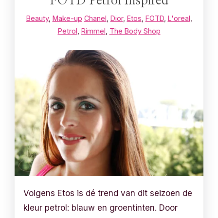
FOTD Petrol Inspired
Beauty
,
Make-up
Chanel
,
Dior
,
Etos
,
FOTD
,
L'oreal
,
Petrol
,
Rimmel
,
The Body Shop
Volgens Etos is dé trend van dit seizoen de
kleur petrol: blauw en groentinten. Door