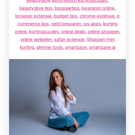
Beautyglow
automatisch kortingscodes
,
beautyglow tips
,
bespaartips
,
besparen online
,
browser extensie
,
budget tips
,
chrome extensie
,
e
commerce tips
,
geld besparen
,
ios apps
,
korting
online
,
kortingscodes
,
online deals
,
online shoppen
,
online winkelen
,
safari extensie
,
Shoppen met
korting
,
slimme tools
,
smartsave
,
smartsave ai