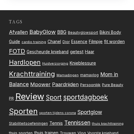
TAGS
BabyGlow
Afvallen
BBG
Bikini Body
Beautyglowsport
Filmpje
fit worden
Guide
Chanel
Essence
Dior
cardio training
FOTD
getest
Gescheurde knieband
Haar
Hardlopen
Knieblessure
Huidverzorging
Krachttraining
Mom in
mamavlog
Mamadingen
Balance
Mpower
Paardrijden
Persoonlijk
Pure Beauty
Review
sportdagboek
Sport
PR
Sporten
Sportglow
sporten tijdens corona
Tennissen
Tennis
Stabiliteitsoefeningen
thuis krachttraining
thuis trainen
thuis sporten
Trouwen
Vlog
Voorste knieband