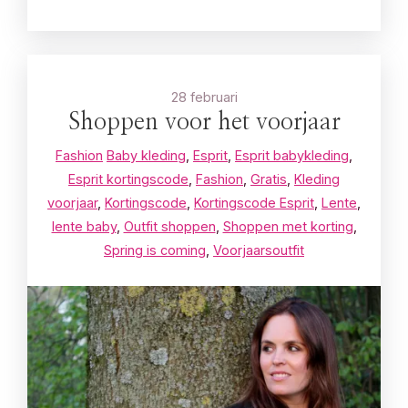
28 februari
Shoppen voor het voorjaar
Fashion
Baby kleding
,
Esprit
,
Esprit babykleding
,
Esprit kortingscode
,
Fashion
,
Gratis
,
Kleding
voorjaar
,
Kortingscode
,
Kortingscode Esprit
,
Lente
,
lente baby
,
Outfit shoppen
,
Shoppen met korting
,
Spring is coming
,
Voorjaarsoutfit